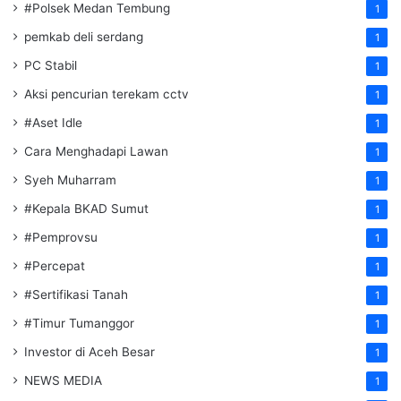
#Polsek Medan Tembung
1
pemkab deli serdang
1
PC Stabil
1
Aksi pencurian terekam cctv
1
#Aset Idle
1
Cara Menghadapi Lawan
1
Syeh Muharram
1
#Kepala BKAD Sumut
1
#Pemprovsu
1
#Percepat
1
#Sertifikasi Tanah
1
#Timur Tumanggor
1
Investor di Aceh Besar
1
NEWS MEDIA
1