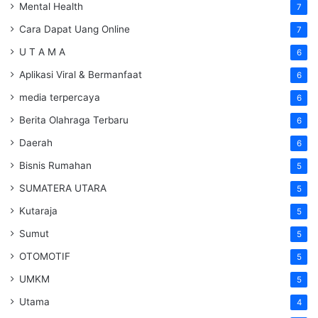
Mental Health
7
Cara Dapat Uang Online
7
U T A M A
6
Aplikasi Viral & Bermanfaat
6
media terpercaya
6
Berita Olahraga Terbaru
6
Daerah
6
Bisnis Rumahan
5
SUMATERA UTARA
5
Kutaraja
5
Sumut
5
OTOMOTIF
5
UMKM
5
Utama
4