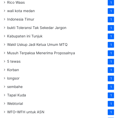
Rico Waas
1
wali kota medan
1
Indonesia Timur
1
bukti Toleransi Tak Sekedar Jargon
1
Kabupaten ini Tunjuk
1
Wakil Uskup Jadi Ketua Umum MTQ
1
Musuh Terpaksa Menerima Proposalnya
1
5 tewas
1
Korban
1
longsor
1
sembahe
1
Tapal Kuda
1
Webtorial
1
WFO–WFH untuk ASN
1