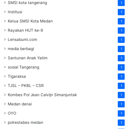
SMSI kota tangerang
1
Institusi
1
Ketua SMSI Kota Medan
1
Rayakan HUT ke-9
1
Lensabumi.com
1
media berbagi
1
Santunan Anak Yatim
1
sosial Tangerang
1
Tigaraksa
1
TJSL – PKBL – CSR
1
Kombes Pol Jean Calvijn Simanjuntak
1
Medan denai
1
OYO
1
polrestabes medan
1