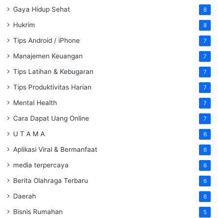
Gaya Hidup Sehat
8
Hukrim
8
Tips Android / iPhone
7
Manajemen Keuangan
7
Tips Latihan & Kebugaran
7
Tips Produktivitas Harian
7
Mental Health
7
Cara Dapat Uang Online
7
U T A M A
6
Aplikasi Viral & Bermanfaat
6
media terpercaya
6
Berita Olahraga Terbaru
6
Daerah
6
Bisnis Rumahan
5