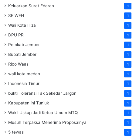
Keluarkan Surat Edaran
1
SE WFH
1
Wali Kota Illiza
1
DPU PR
1
Pemkab Jember
1
Bupati Jember
1
Rico Waas
1
wali kota medan
1
Indonesia Timur
1
bukti Toleransi Tak Sekedar Jargon
1
Kabupaten ini Tunjuk
1
Wakil Uskup Jadi Ketua Umum MTQ
1
Musuh Terpaksa Menerima Proposalnya
1
5 tewas
1