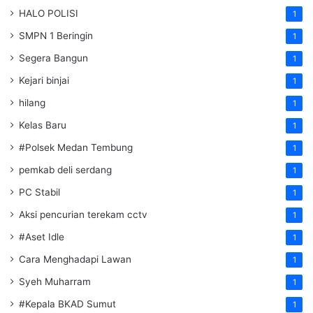
HALO POLISI
1
SMPN 1 Beringin
1
Segera Bangun
1
Kejari binjai
1
hilang
1
Kelas Baru
1
#Polsek Medan Tembung
1
pemkab deli serdang
1
PC Stabil
1
Aksi pencurian terekam cctv
1
#Aset Idle
1
Cara Menghadapi Lawan
1
Syeh Muharram
1
#Kepala BKAD Sumut
1