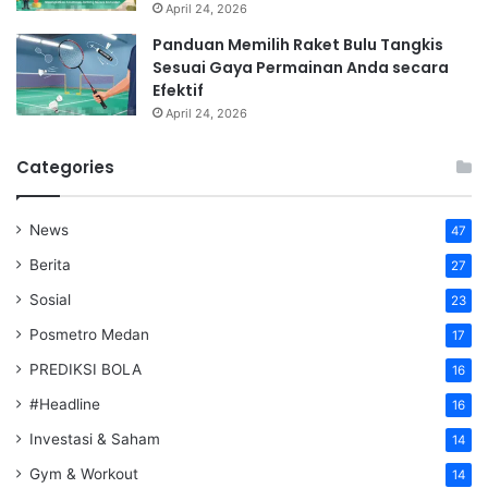
April 24, 2026
Panduan Memilih Raket Bulu Tangkis
Sesuai Gaya Permainan Anda secara
Efektif
April 24, 2026
Categories
News
47
Berita
27
Sosial
23
Posmetro Medan
17
PREDIKSI BOLA
16
#Headline
16
Investasi & Saham
14
Gym & Workout
14