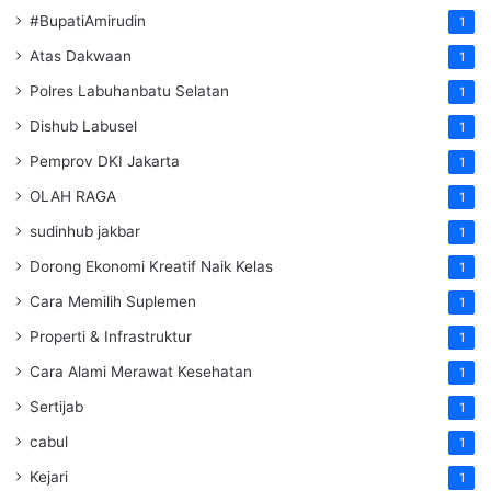
#BupatiAmirudin
1
Atas Dakwaan
1
Polres Labuhanbatu Selatan
1
Dishub Labusel
1
Pemprov DKI Jakarta
1
OLAH RAGA
1
sudinhub jakbar
1
Dorong Ekonomi Kreatif Naik Kelas
1
Cara Memilih Suplemen
1
Properti & Infrastruktur
1
Cara Alami Merawat Kesehatan
1
Sertijab
1
cabul
1
Kejari
1