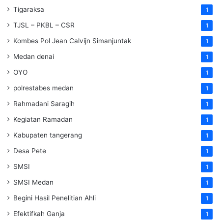
Tigaraksa
1
TJSL – PKBL – CSR
1
Kombes Pol Jean Calvijn Simanjuntak
1
Medan denai
1
OYO
1
polrestabes medan
1
Rahmadani Saragih
1
Kegiatan Ramadan
1
Kabupaten tangerang
1
Desa Pete
1
SMSI
1
SMSI Medan
1
Begini Hasil Penelitian Ahli
1
Efektifkah Ganja
1