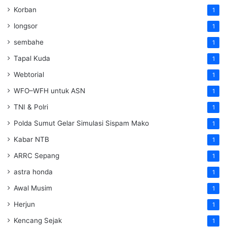
Korban
1
longsor
1
sembahe
1
Tapal Kuda
1
Webtorial
1
WFO–WFH untuk ASN
1
TNI & Polri
1
Polda Sumut Gelar Simulasi Sispam Mako
1
Kabar NTB
1
ARRC Sepang
1
astra honda
1
Awal Musim
1
Herjun
1
Kencang Sejak
1