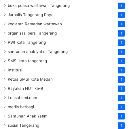
buka puasa wartawan Tangerang
1
Jurnalis Tangerang Raya
1
kegiatan Ramadan wartawan
1
organisasi pers Tangerang
1
PWI Kota Tangerang
1
santunan anak yatim Tangerang
1
SMSI kota tangerang
1
Institusi
1
Ketua SMSI Kota Medan
1
Rayakan HUT ke-9
1
Lensabumi.com
1
media berbagi
1
Santunan Anak Yatim
1
sosial Tangerang
1