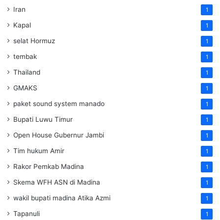
Iran
1
Kapal
1
selat Hormuz
1
tembak
1
Thailand
1
GMAKS
1
paket sound system manado
1
Bupati Luwu Timur
1
Open House Gubernur Jambi
1
Tim hukum Amir
1
Rakor Pemkab Madina
1
Skema WFH ASN di Madina
1
wakil bupati madina Atika Azmi
1
Tapanuli
1