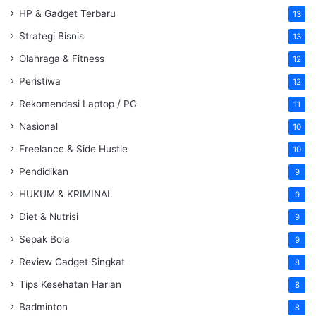
HP & Gadget Terbaru
13
Strategi Bisnis
13
Olahraga & Fitness
12
Peristiwa
12
Rekomendasi Laptop / PC
11
Nasional
10
Freelance & Side Hustle
10
Pendidikan
9
HUKUM & KRIMINAL
9
Diet & Nutrisi
9
Sepak Bola
9
Review Gadget Singkat
8
Tips Kesehatan Harian
8
Badminton
8