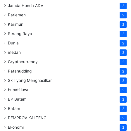
Jamda Honda ADV
2
Parlemen
2
Karimun
2
Serang Raya
2
Dunia
2
medan
2
Cryptocurrency
2
Patahudding
2
Skill yang Menghasilkan
2
bupati luwu
2
BP Batam
2
Batam
2
PEMPROV KALTENG
2
Ekonomi
2