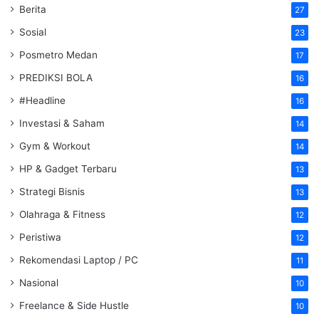
Berita
27
Sosial
23
Posmetro Medan
17
PREDIKSI BOLA
16
#Headline
16
Investasi & Saham
14
Gym & Workout
14
HP & Gadget Terbaru
13
Strategi Bisnis
13
Olahraga & Fitness
12
Peristiwa
12
Rekomendasi Laptop / PC
11
Nasional
10
Freelance & Side Hustle
10