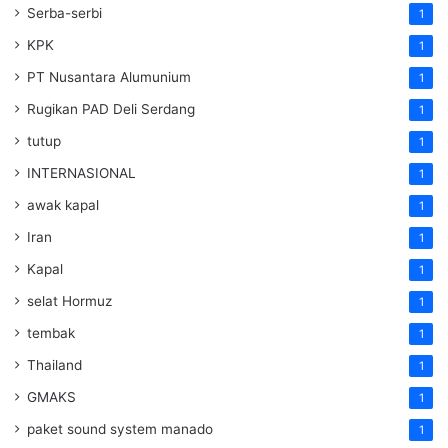
Serba-serbi
1
KPK
1
PT Nusantara Alumunium
1
Rugikan PAD Deli Serdang
1
tutup
1
INTERNASIONAL
1
awak kapal
1
Iran
1
Kapal
1
selat Hormuz
1
tembak
1
Thailand
1
GMAKS
1
paket sound system manado
1