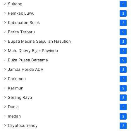
Sulteng
2
Pemkab Luwu
2
Kabupaten Solok
2
Berita Terbaru
2
Bupati Madina Saipullah Nasution
2
Muh. Dhevy Bijak Pawindu
2
Buka Puasa Bersama
2
Jamda Honda ADV
2
Parlemen
2
Karimun
2
Serang Raya
2
Dunia
2
medan
2
Cryptocurrency
2