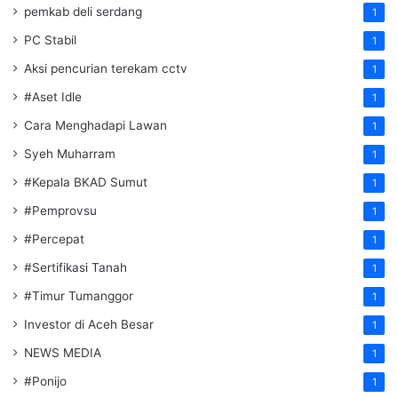
pemkab deli serdang
1
PC Stabil
1
Aksi pencurian terekam cctv
1
#Aset Idle
1
Cara Menghadapi Lawan
1
Syeh Muharram
1
#Kepala BKAD Sumut
1
#Pemprovsu
1
#Percepat
1
#Sertifikasi Tanah
1
#Timur Tumanggor
1
Investor di Aceh Besar
1
NEWS MEDIA
1
#Ponijo
1