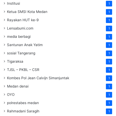
Institusi
1
Ketua SMSI Kota Medan
1
Rayakan HUT ke-9
1
Lensabumi.com
1
media berbagi
1
Santunan Anak Yatim
1
sosial Tangerang
1
Tigaraksa
1
TJSL – PKBL – CSR
1
Kombes Pol Jean Calvijn Simanjuntak
1
Medan denai
1
OYO
1
polrestabes medan
1
Rahmadani Saragih
1