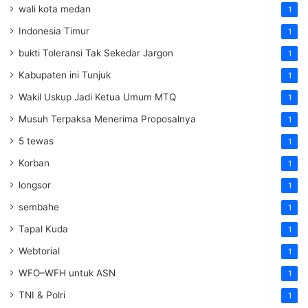
wali kota medan
1
Indonesia Timur
1
bukti Toleransi Tak Sekedar Jargon
1
Kabupaten ini Tunjuk
1
Wakil Uskup Jadi Ketua Umum MTQ
1
Musuh Terpaksa Menerima Proposalnya
1
5 tewas
1
Korban
1
longsor
1
sembahe
1
Tapal Kuda
1
Webtorial
1
WFO–WFH untuk ASN
1
TNI & Polri
1