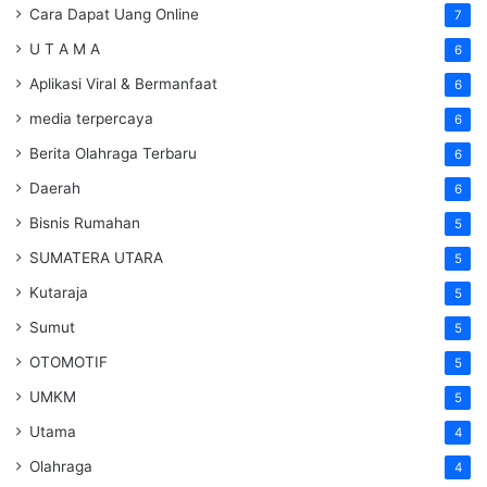
Cara Dapat Uang Online
7
U T A M A
6
Aplikasi Viral & Bermanfaat
6
media terpercaya
6
Berita Olahraga Terbaru
6
Daerah
6
Bisnis Rumahan
5
SUMATERA UTARA
5
Kutaraja
5
Sumut
5
OTOMOTIF
5
UMKM
5
Utama
4
Olahraga
4