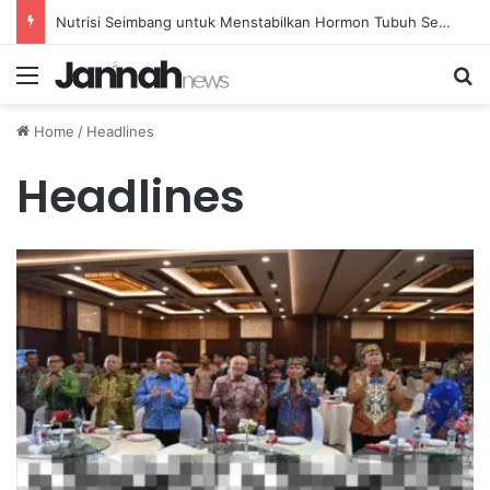
Nutrisi Seimbang untuk Menstabilkan Hormon Tubuh Secara Alami dan Aman Setiap Hari
Menu
Se
Home
/
Headlines
Headlines