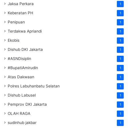
Jaksa Perkara
1
Keberatan PH
1
Penipuan
1
Terdakwa Apriandi
1
Ekobis
1
Dishub DKI Jakarta
1
#ASNDisiplin
1
#BupatiAmirudin
1
Atas Dakwaan
1
Polres Labuhanbatu Selatan
1
Dishub Labusel
1
Pemprov DKI Jakarta
1
OLAH RAGA
1
sudinhub jakbar
1