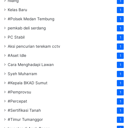
hilang
1
Kelas Baru
1
#Polsek Medan Tembung
1
pemkab deli serdang
1
PC Stabil
1
Aksi pencurian terekam cctv
1
#Aset Idle
1
Cara Menghadapi Lawan
1
Syeh Muharram
1
#Kepala BKAD Sumut
1
#Pemprovsu
1
#Percepat
1
#Sertifikasi Tanah
1
#Timur Tumanggor
1