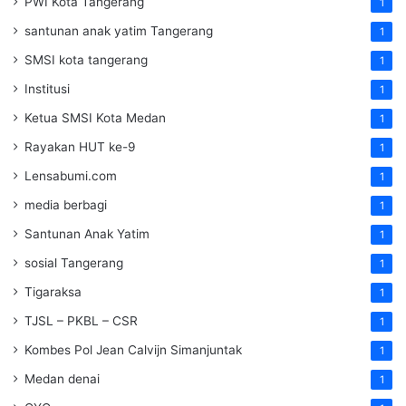
PWI Kota Tangerang
1
santunan anak yatim Tangerang
1
SMSI kota tangerang
1
Institusi
1
Ketua SMSI Kota Medan
1
Rayakan HUT ke-9
1
Lensabumi.com
1
media berbagi
1
Santunan Anak Yatim
1
sosial Tangerang
1
Tigaraksa
1
TJSL – PKBL – CSR
1
Kombes Pol Jean Calvijn Simanjuntak
1
Medan denai
1