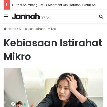
Nutrisi Seimbang untuk Menstabilkan Hormon Tubuh Secara Alami dan Aman Setiap Hari
Menu
Se
Home
/
Kebiasaan Istirahat Mikro
Kebiasaan Istirahat
Mikro