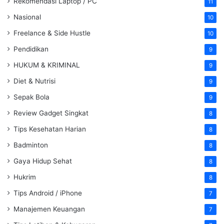
Rekomendasi Laptop / PC
11
Nasional
10
Freelance & Side Hustle
10
Pendidikan
9
HUKUM & KRIMINAL
9
Diet & Nutrisi
9
Sepak Bola
9
Review Gadget Singkat
8
Tips Kesehatan Harian
8
Badminton
8
Gaya Hidup Sehat
8
Hukrim
8
Tips Android / iPhone
7
Manajemen Keuangan
7