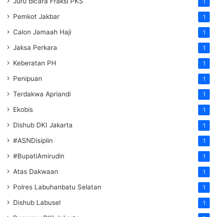
Juru bicara Fraksi PKS
1
Pemkot Jakbar
1
Calon Jamaah Haji
1
Jaksa Perkara
1
Keberatan PH
1
Penipuan
1
Terdakwa Apriandi
1
Ekobis
1
Dishub DKI Jakarta
1
#ASNDisiplin
1
#BupatiAmirudin
1
Atas Dakwaan
1
Polres Labuhanbatu Selatan
1
Dishub Labusel
1