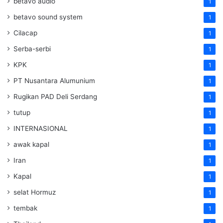
betavo audio
1
betavo sound system
1
Cilacap
1
Serba-serbi
1
KPK
1
PT Nusantara Alumunium
1
Rugikan PAD Deli Serdang
1
tutup
1
INTERNASIONAL
1
awak kapal
1
Iran
1
Kapal
1
selat Hormuz
1
tembak
1