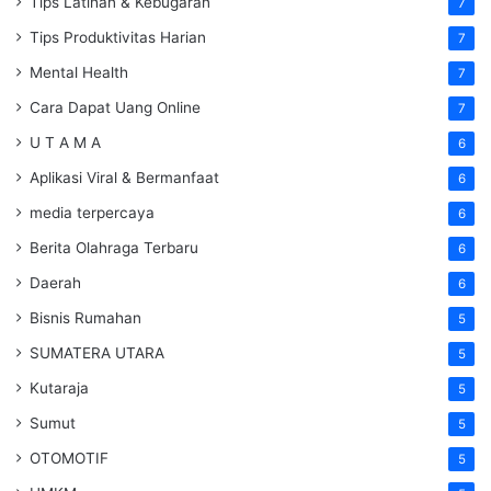
Tips Latihan & Kebugaran
7
Tips Produktivitas Harian
7
Mental Health
7
Cara Dapat Uang Online
7
U T A M A
6
Aplikasi Viral & Bermanfaat
6
media terpercaya
6
Berita Olahraga Terbaru
6
Daerah
6
Bisnis Rumahan
5
SUMATERA UTARA
5
Kutaraja
5
Sumut
5
OTOMOTIF
5