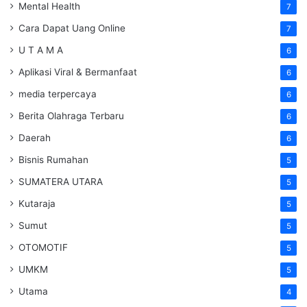
Mental Health
7
Cara Dapat Uang Online
7
U T A M A
6
Aplikasi Viral & Bermanfaat
6
media terpercaya
6
Berita Olahraga Terbaru
6
Daerah
6
Bisnis Rumahan
5
SUMATERA UTARA
5
Kutaraja
5
Sumut
5
OTOMOTIF
5
UMKM
5
Utama
4