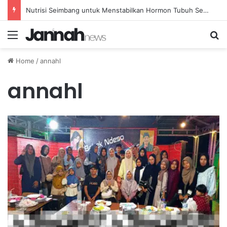
Nutrisi Seimbang untuk Menstabilkan Hormon Tubuh Secara Alami dan Aman Setiap Hari
Menu
Se
Home
/
annahl
annahl