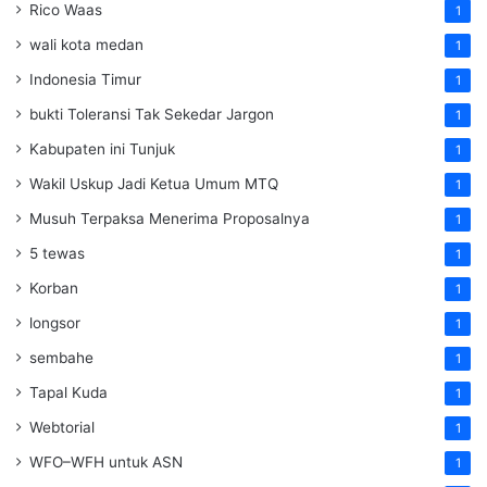
Rico Waas
1
wali kota medan
1
Indonesia Timur
1
bukti Toleransi Tak Sekedar Jargon
1
Kabupaten ini Tunjuk
1
Wakil Uskup Jadi Ketua Umum MTQ
1
Musuh Terpaksa Menerima Proposalnya
1
5 tewas
1
Korban
1
longsor
1
sembahe
1
Tapal Kuda
1
Webtorial
1
WFO–WFH untuk ASN
1