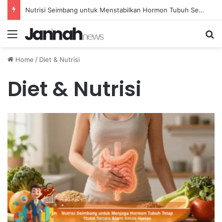
Mengatasi Susah Buang Air Besar Secara Alami Melalui Peningkatan Konsumsi Serat
Menu
Se
Home
/
Diet & Nutrisi
Diet & Nutrisi