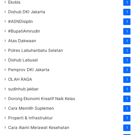
Ekobis
1
Dishub DKI Jakarta
1
#ASNDisiplin
1
#BupatiAmirudin
1
Atas Dakwaan
1
Polres Labuhanbatu Selatan
1
Dishub Labusel
1
Pemprov DKI Jakarta
1
OLAH RAGA
1
sudinhub jakbar
1
Dorong Ekonomi Kreatif Naik Kelas
1
Cara Memilih Suplemen
1
Properti & Infrastruktur
1
Cara Alami Merawat Kesehatan
1