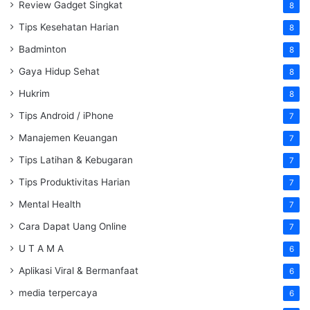
Review Gadget Singkat
8
Tips Kesehatan Harian
8
Badminton
8
Gaya Hidup Sehat
8
Hukrim
8
Tips Android / iPhone
7
Manajemen Keuangan
7
Tips Latihan & Kebugaran
7
Tips Produktivitas Harian
7
Mental Health
7
Cara Dapat Uang Online
7
U T A M A
6
Aplikasi Viral & Bermanfaat
6
media terpercaya
6