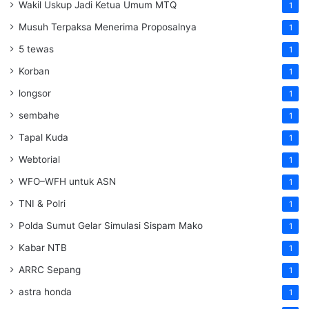
Wakil Uskup Jadi Ketua Umum MTQ
1
Musuh Terpaksa Menerima Proposalnya
1
5 tewas
1
Korban
1
longsor
1
sembahe
1
Tapal Kuda
1
Webtorial
1
WFO–WFH untuk ASN
1
TNI & Polri
1
Polda Sumut Gelar Simulasi Sispam Mako
1
Kabar NTB
1
ARRC Sepang
1
astra honda
1