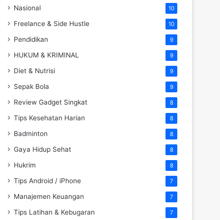
Nasional
10
Freelance & Side Hustle
10
Pendidikan
9
HUKUM & KRIMINAL
9
Diet & Nutrisi
9
Sepak Bola
9
Review Gadget Singkat
8
Tips Kesehatan Harian
8
Badminton
8
Gaya Hidup Sehat
8
Hukrim
8
Tips Android / iPhone
7
Manajemen Keuangan
7
Tips Latihan & Kebugaran
7