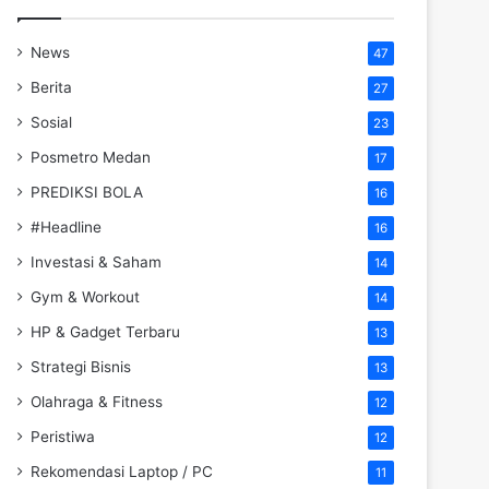
News
47
Berita
27
Sosial
23
Posmetro Medan
17
PREDIKSI BOLA
16
#Headline
16
Investasi & Saham
14
Gym & Workout
14
HP & Gadget Terbaru
13
Strategi Bisnis
13
Olahraga & Fitness
12
Peristiwa
12
Rekomendasi Laptop / PC
11