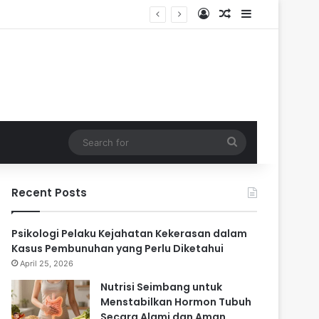
Log In
Random Article
Sidebar
ri
Search
for
Recent Posts
Psikologi Pelaku Kejahatan Kekerasan dalam
Kasus Pembunuhan yang Perlu Diketahui
April 25, 2026
Nutrisi Seimbang untuk
Menstabilkan Hormon Tubuh
Secara Alami dan Aman