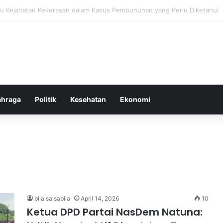
ang untuk Menstabilkan Hormon Tubuh Secara Alami dan Aman Setiap Ha
ahraga
Politik
Kesehatan
Ekonomi
bila salsabila
April 14, 2026
10
Ketua DPD Partai NasDem Natuna: