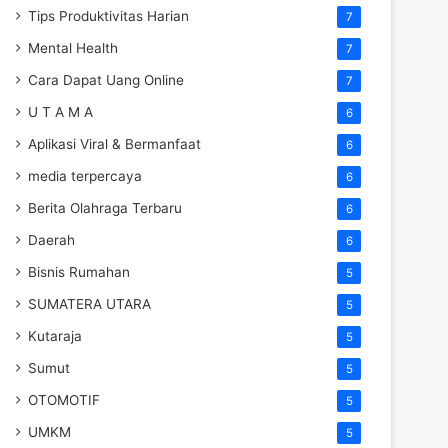
Tips Produktivitas Harian
7
Mental Health
7
Cara Dapat Uang Online
7
U T A M A
6
Aplikasi Viral & Bermanfaat
6
media terpercaya
6
Berita Olahraga Terbaru
6
Daerah
6
Bisnis Rumahan
5
SUMATERA UTARA
5
Kutaraja
5
Sumut
5
OTOMOTIF
5
UMKM
5