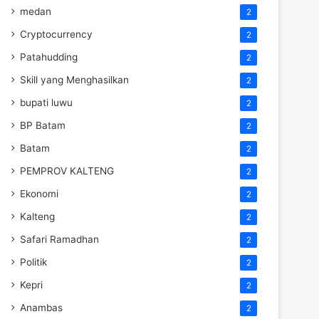
medan
2
Cryptocurrency
2
Patahudding
2
Skill yang Menghasilkan
2
bupati luwu
2
BP Batam
2
Batam
2
PEMPROV KALTENG
2
Ekonomi
2
Kalteng
2
Safari Ramadhan
2
Politik
2
Kepri
2
Anambas
2