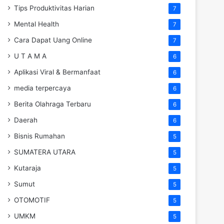
Tips Produktivitas Harian
7
Mental Health
7
Cara Dapat Uang Online
7
U T A M A
6
Aplikasi Viral & Bermanfaat
6
media terpercaya
6
Berita Olahraga Terbaru
6
Daerah
6
Bisnis Rumahan
5
SUMATERA UTARA
5
Kutaraja
5
Sumut
5
OTOMOTIF
5
UMKM
5