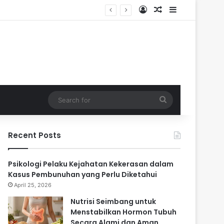
Log In
Random Article
Sidebar
ari
Search
for
Recent Posts
Psikologi Pelaku Kejahatan Kekerasan dalam
Kasus Pembunuhan yang Perlu Diketahui
April 25, 2026
Nutrisi Seimbang untuk
Menstabilkan Hormon Tubuh
Secara Alami dan Aman