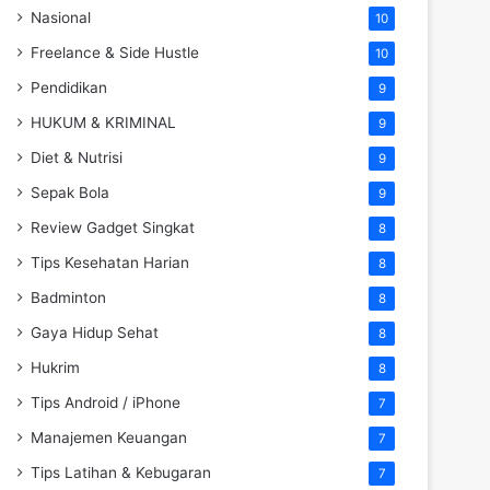
Nasional
10
Freelance & Side Hustle
10
Pendidikan
9
HUKUM & KRIMINAL
9
Diet & Nutrisi
9
Sepak Bola
9
Review Gadget Singkat
8
Tips Kesehatan Harian
8
Badminton
8
Gaya Hidup Sehat
8
Hukrim
8
Tips Android / iPhone
7
Manajemen Keuangan
7
Tips Latihan & Kebugaran
7