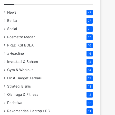
News
47
Berita
27
Sosial
23
Posmetro Medan
17
PREDIKSI BOLA
16
#Headline
16
Investasi & Saham
14
Gym & Workout
14
HP & Gadget Terbaru
13
Strategi Bisnis
13
Olahraga & Fitness
12
Peristiwa
12
Rekomendasi Laptop / PC
11