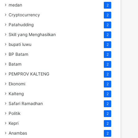
medan
2
Cryptocurrency
2
Patahudding
2
Skill yang Menghasilkan
2
bupati luwu
2
BP Batam
2
Batam
2
PEMPROV KALTENG
2
Ekonomi
2
Kalteng
2
Safari Ramadhan
2
Politik
2
Kepri
2
Anambas
2