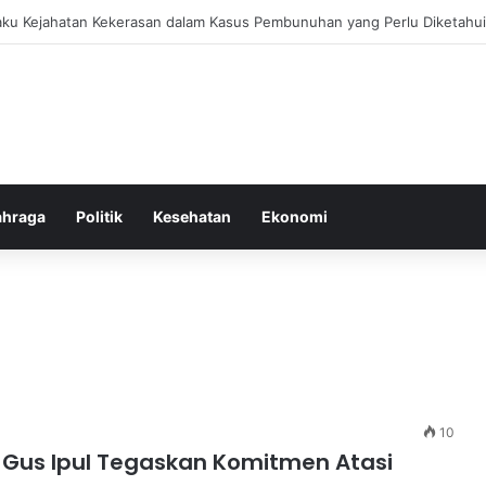
bang untuk Menstabilkan Hormon Tubuh Secara Alami dan Aman Setiap H
ahraga
Politik
Kesehatan
Ekonomi
10
 Gus Ipul Tegaskan Komitmen Atasi