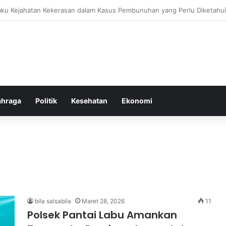
bang untuk Menstabilkan Hormon Tubuh Secara Alami dan Aman Setiap H
ahraga
Politik
Kesehatan
Ekonomi
bila salsabila
Maret 28, 2026
11
Polsek Pantai Labu Amankan