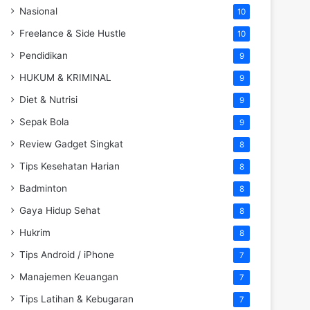
Nasional
10
Freelance & Side Hustle
10
Pendidikan
9
HUKUM & KRIMINAL
9
Diet & Nutrisi
9
Sepak Bola
9
Review Gadget Singkat
8
Tips Kesehatan Harian
8
Badminton
8
Gaya Hidup Sehat
8
Hukrim
8
Tips Android / iPhone
7
Manajemen Keuangan
7
Tips Latihan & Kebugaran
7