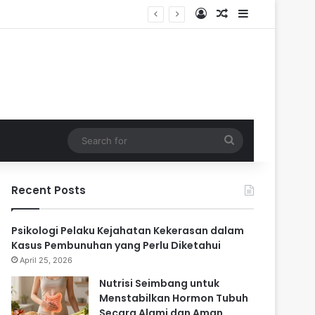
Log In
Random Article
Sidebar
ari
Search
for
Recent Posts
Psikologi Pelaku Kejahatan Kekerasan dalam
Kasus Pembunuhan yang Perlu Diketahui
April 25, 2026
Nutrisi Seimbang untuk
Menstabilkan Hormon Tubuh
Secara Alami dan Aman