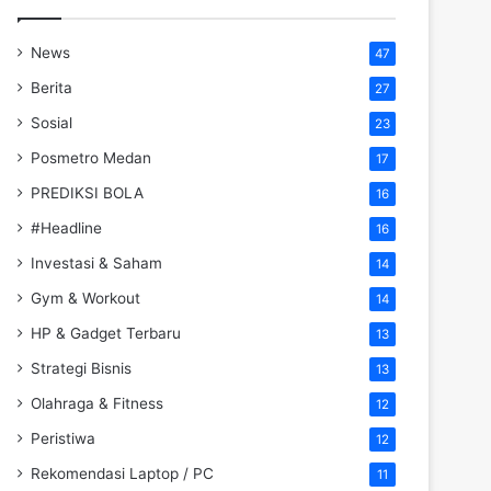
News
47
Berita
27
Sosial
23
Posmetro Medan
17
PREDIKSI BOLA
16
#Headline
16
Investasi & Saham
14
Gym & Workout
14
HP & Gadget Terbaru
13
Strategi Bisnis
13
Olahraga & Fitness
12
Peristiwa
12
Rekomendasi Laptop / PC
11