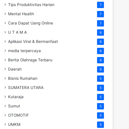
Tips Produktivitas Harian
7
Mental Health
7
Cara Dapat Uang Online
7
U T A M A
6
Aplikasi Viral & Bermanfaat
6
media terpercaya
6
Berita Olahraga Terbaru
6
Daerah
6
Bisnis Rumahan
5
SUMATERA UTARA
5
Kutaraja
5
Sumut
5
OTOMOTIF
5
UMKM
5