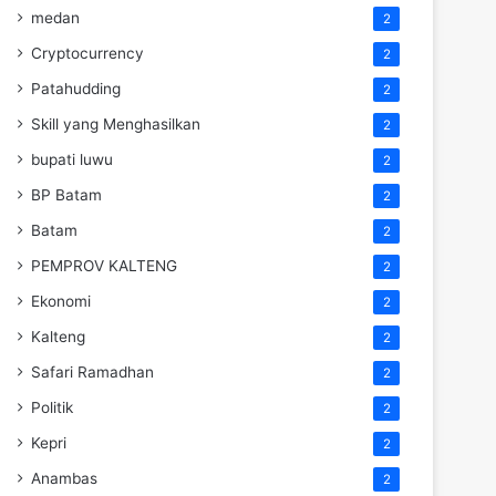
medan
2
Cryptocurrency
2
Patahudding
2
Skill yang Menghasilkan
2
bupati luwu
2
BP Batam
2
Batam
2
PEMPROV KALTENG
2
Ekonomi
2
Kalteng
2
Safari Ramadhan
2
Politik
2
Kepri
2
Anambas
2