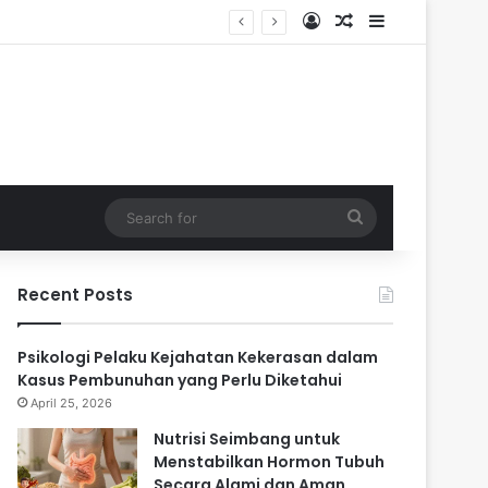
Log In
Random Article
Sidebar
ari
Search
for
Recent Posts
Psikologi Pelaku Kejahatan Kekerasan dalam
Kasus Pembunuhan yang Perlu Diketahui
April 25, 2026
Nutrisi Seimbang untuk
Menstabilkan Hormon Tubuh
Secara Alami dan Aman