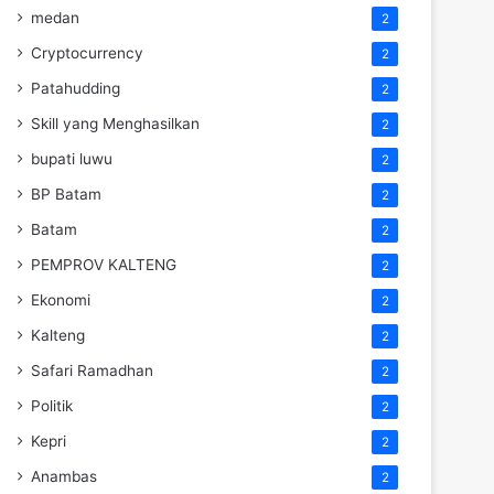
medan
2
Cryptocurrency
2
Patahudding
2
Skill yang Menghasilkan
2
bupati luwu
2
BP Batam
2
Batam
2
PEMPROV KALTENG
2
Ekonomi
2
Kalteng
2
Safari Ramadhan
2
Politik
2
Kepri
2
Anambas
2