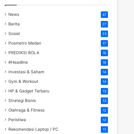
News
47
Berita
27
Sosial
23
Posmetro Medan
17
PREDIKSI BOLA
16
#Headline
16
Investasi & Saham
14
Gym & Workout
14
HP & Gadget Terbaru
13
Strategi Bisnis
13
Olahraga & Fitness
12
Peristiwa
12
Rekomendasi Laptop / PC
11