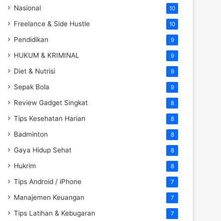
Nasional
10
Freelance & Side Hustle
10
Pendidikan
9
HUKUM & KRIMINAL
9
Diet & Nutrisi
9
Sepak Bola
9
Review Gadget Singkat
8
Tips Kesehatan Harian
8
Badminton
8
Gaya Hidup Sehat
8
Hukrim
8
Tips Android / iPhone
7
Manajemen Keuangan
7
Tips Latihan & Kebugaran
7