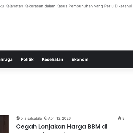
bang untuk Menstabilkan Hormon Tubuh Secara Alami dan Aman Setiap H
ahraga
Politik
Kesehatan
Ekonomi
bila salsabila
April 12, 2026
8
Cegah Lonjakan Harga BBM di