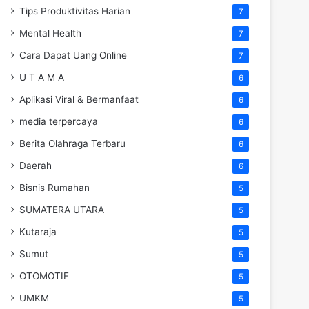
Tips Produktivitas Harian
7
Mental Health
7
Cara Dapat Uang Online
7
U T A M A
6
Aplikasi Viral & Bermanfaat
6
media terpercaya
6
Berita Olahraga Terbaru
6
Daerah
6
Bisnis Rumahan
5
SUMATERA UTARA
5
Kutaraja
5
Sumut
5
OTOMOTIF
5
UMKM
5