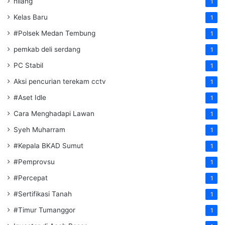
hilang
1
Kelas Baru
1
#Polsek Medan Tembung
1
pemkab deli serdang
1
PC Stabil
1
Aksi pencurian terekam cctv
1
#Aset Idle
1
Cara Menghadapi Lawan
1
Syeh Muharram
1
#Kepala BKAD Sumut
1
#Pemprovsu
1
#Percepat
1
#Sertifikasi Tanah
1
#Timur Tumanggor
1