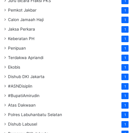
Juru bicara Fraksi PKS
1
Pemkot Jakbar
1
Calon Jamaah Haji
1
Jaksa Perkara
1
Keberatan PH
1
Penipuan
1
Terdakwa Apriandi
1
Ekobis
1
Dishub DKI Jakarta
1
#ASNDisiplin
1
#BupatiAmirudin
1
Atas Dakwaan
1
Polres Labuhanbatu Selatan
1
Dishub Labusel
1