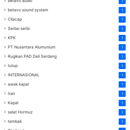
betavo audio
1
betavo sound system
1
Cilacap
1
Serba-serbi
1
KPK
1
PT Nusantara Alumunium
1
Rugikan PAD Deli Serdang
1
tutup
1
INTERNASIONAL
1
awak kapal
1
Iran
1
Kapal
1
selat Hormuz
1
tembak
1