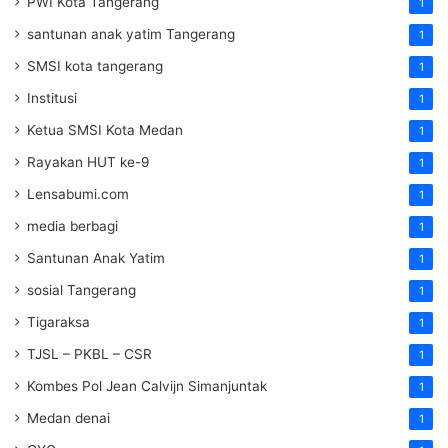
PWI Kota Tangerang
1
santunan anak yatim Tangerang
1
SMSI kota tangerang
1
Institusi
1
Ketua SMSI Kota Medan
1
Rayakan HUT ke-9
1
Lensabumi.com
1
media berbagi
1
Santunan Anak Yatim
1
sosial Tangerang
1
Tigaraksa
1
TJSL – PKBL – CSR
1
Kombes Pol Jean Calvijn Simanjuntak
1
Medan denai
1