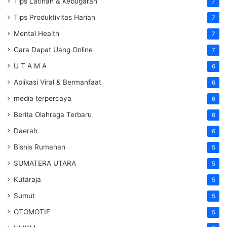
Tips Latihan & Kebugaran
7
Tips Produktivitas Harian
7
Mental Health
7
Cara Dapat Uang Online
7
U T A M A
6
Aplikasi Viral & Bermanfaat
6
media terpercaya
6
Berita Olahraga Terbaru
6
Daerah
6
Bisnis Rumahan
5
SUMATERA UTARA
5
Kutaraja
5
Sumut
5
OTOMOTIF
5