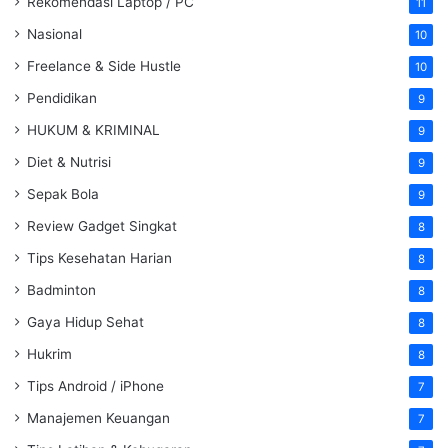
Rekomendasi Laptop / PC
11
Nasional
10
Freelance & Side Hustle
10
Pendidikan
9
HUKUM & KRIMINAL
9
Diet & Nutrisi
9
Sepak Bola
9
Review Gadget Singkat
8
Tips Kesehatan Harian
8
Badminton
8
Gaya Hidup Sehat
8
Hukrim
8
Tips Android / iPhone
7
Manajemen Keuangan
7