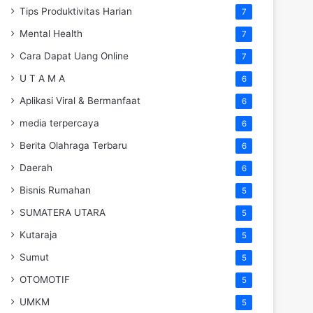
Tips Produktivitas Harian
7
Mental Health
7
Cara Dapat Uang Online
7
U T A M A
6
Aplikasi Viral & Bermanfaat
6
media terpercaya
6
Berita Olahraga Terbaru
6
Daerah
6
Bisnis Rumahan
5
SUMATERA UTARA
5
Kutaraja
5
Sumut
5
OTOMOTIF
5
UMKM
5