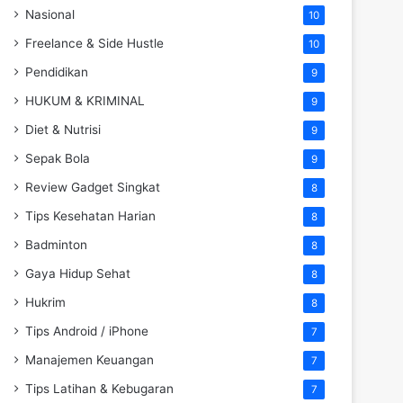
Nasional
10
Freelance & Side Hustle
10
Pendidikan
9
HUKUM & KRIMINAL
9
Diet & Nutrisi
9
Sepak Bola
9
Review Gadget Singkat
8
Tips Kesehatan Harian
8
Badminton
8
Gaya Hidup Sehat
8
Hukrim
8
Tips Android / iPhone
7
Manajemen Keuangan
7
Tips Latihan & Kebugaran
7