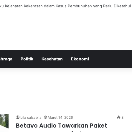
bang untuk Menstabilkan Hormon Tubuh Secara Alami dan Aman Setiap H
ahraga
Politik
Kesehatan
Ekonomi
bila salsabila
Maret 14, 2026
8
Betavo Audio Tawarkan Paket