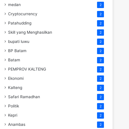
medan
2
Cryptocurrency
2
Patahudding
2
Skill yang Menghasilkan
2
bupati luwu
2
BP Batam
2
Batam
2
PEMPROV KALTENG
2
Ekonomi
2
Kalteng
2
Safari Ramadhan
2
Politik
2
Kepri
2
Anambas
2