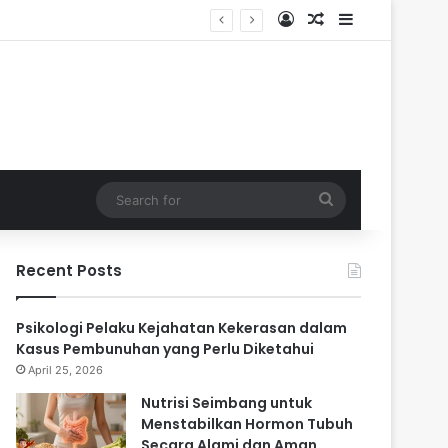
Log In
Random Article
Sidebar
ari
Search
for
Recent Posts
Psikologi Pelaku Kejahatan Kekerasan dalam
Kasus Pembunuhan yang Perlu Diketahui
April 25, 2026
Nutrisi Seimbang untuk
Menstabilkan Hormon Tubuh
Secara Alami dan Aman