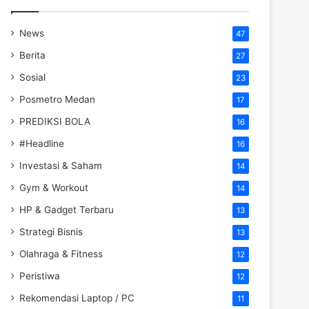
News
47
Berita
27
Sosial
23
Posmetro Medan
17
PREDIKSI BOLA
16
#Headline
16
Investasi & Saham
14
Gym & Workout
14
HP & Gadget Terbaru
13
Strategi Bisnis
13
Olahraga & Fitness
12
Peristiwa
12
Rekomendasi Laptop / PC
11