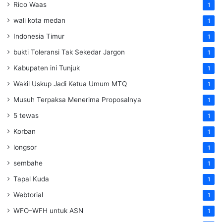
Rico Waas
1
wali kota medan
1
Indonesia Timur
1
bukti Toleransi Tak Sekedar Jargon
1
Kabupaten ini Tunjuk
1
Wakil Uskup Jadi Ketua Umum MTQ
1
Musuh Terpaksa Menerima Proposalnya
1
5 tewas
1
Korban
1
longsor
1
sembahe
1
Tapal Kuda
1
Webtorial
1
WFO–WFH untuk ASN
1