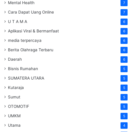
Mental Health
7
Cara Dapat Uang Online
7
U T A M A
6
Aplikasi Viral & Bermanfaat
6
media terpercaya
6
Berita Olahraga Terbaru
6
Daerah
6
Bisnis Rumahan
5
SUMATERA UTARA
5
Kutaraja
5
Sumut
5
OTOMOTIF
5
UMKM
5
Utama
4