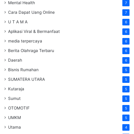
Mental Health
7
Cara Dapat Uang Online
7
U T A M A
6
Aplikasi Viral & Bermanfaat
6
media terpercaya
6
Berita Olahraga Terbaru
6
Daerah
6
Bisnis Rumahan
5
SUMATERA UTARA
5
Kutaraja
5
Sumut
5
OTOMOTIF
5
UMKM
5
Utama
4