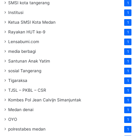
SMSI kota tangerang
1
Institusi
1
Ketua SMSI Kota Medan
1
Rayakan HUT ke-9
1
Lensabumi.com
1
media berbagi
1
Santunan Anak Yatim
1
sosial Tangerang
1
Tigaraksa
1
TJSL – PKBL – CSR
1
Kombes Pol Jean Calvijn Simanjuntak
1
Medan denai
1
OYO
1
polrestabes medan
1