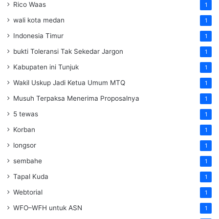
Rico Waas
1
wali kota medan
1
Indonesia Timur
1
bukti Toleransi Tak Sekedar Jargon
1
Kabupaten ini Tunjuk
1
Wakil Uskup Jadi Ketua Umum MTQ
1
Musuh Terpaksa Menerima Proposalnya
1
5 tewas
1
Korban
1
longsor
1
sembahe
1
Tapal Kuda
1
Webtorial
1
WFO–WFH untuk ASN
1