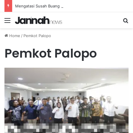
Mengatasi Susah Buang Air Besar Secara Alami Melalui Peningkatan Konsumsi Serat
Menu
Se
Home
/
Pemkot Palopo
Pemkot Palopo