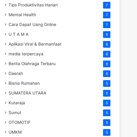
Tips Produktivitas Harian
7
Mental Health
7
Cara Dapat Uang Online
7
U T A M A
6
Aplikasi Viral & Bermanfaat
6
media terpercaya
6
Berita Olahraga Terbaru
6
Daerah
6
Bisnis Rumahan
5
SUMATERA UTARA
5
Kutaraja
5
Sumut
5
OTOMOTIF
5
UMKM
5