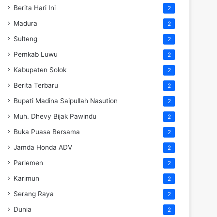
Berita Hari Ini
2
Madura
2
Sulteng
2
Pemkab Luwu
2
Kabupaten Solok
2
Berita Terbaru
2
Bupati Madina Saipullah Nasution
2
Muh. Dhevy Bijak Pawindu
2
Buka Puasa Bersama
2
Jamda Honda ADV
2
Parlemen
2
Karimun
2
Serang Raya
2
Dunia
2