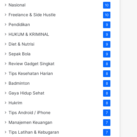
Nasional
10
Freelance & Side Hustle
10
Pendidikan
9
HUKUM & KRIMINAL
9
Diet & Nutrisi
9
Sepak Bola
9
Review Gadget Singkat
8
Tips Kesehatan Harian
8
Badminton
8
Gaya Hidup Sehat
8
Hukrim
8
Tips Android / iPhone
7
Manajemen Keuangan
7
Tips Latihan & Kebugaran
7