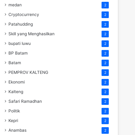
medan
2
Cryptocurrency
2
Patahudding
2
Skill yang Menghasilkan
2
bupati luwu
2
BP Batam
2
Batam
2
PEMPROV KALTENG
2
Ekonomi
2
Kalteng
2
Safari Ramadhan
2
Politik
2
Kepri
2
Anambas
2