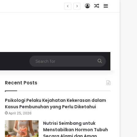
Log In
Random Article
Sidebar
ari
Search
for
Recent Posts
Psikologi Pelaku Kejahatan Kekerasan dalam
Kasus Pembunuhan yang Perlu Diketahui
April 25, 2026
Nutrisi Seimbang untuk
Menstabilkan Hormon Tubuh
Secara Alami dan Aman