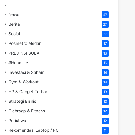
News
47
Berita
27
Sosial
23
Posmetro Medan
17
PREDIKSI BOLA
16
#Headline
16
Investasi & Saham
14
Gym & Workout
14
HP & Gadget Terbaru
13
Strategi Bisnis
13
Olahraga & Fitness
12
Peristiwa
12
Rekomendasi Laptop / PC
11