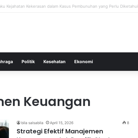
bang untuk Menstabilkan Hormon Tubuh Secara Alami dan Aman Setiap H
ahraga
Politik
Kesehatan
Ekonomi
emen Keuangan
bila salsabila
April 15, 2026
8
Strategi Efektif Manajemen