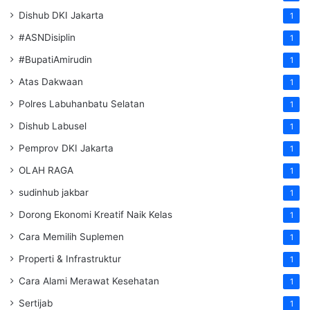
Dishub DKI Jakarta
1
#ASNDisiplin
1
#BupatiAmirudin
1
Atas Dakwaan
1
Polres Labuhanbatu Selatan
1
Dishub Labusel
1
Pemprov DKI Jakarta
1
OLAH RAGA
1
sudinhub jakbar
1
Dorong Ekonomi Kreatif Naik Kelas
1
Cara Memilih Suplemen
1
Properti & Infrastruktur
1
Cara Alami Merawat Kesehatan
1
Sertijab
1