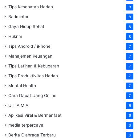
Tips Kesehatan Harian
8
Badminton
8
Gaya Hidup Sehat
8
Hukrim
8
Tips Android / iPhone
7
Manajemen Keuangan
7
Tips Latihan & Kebugaran
7
Tips Produktivitas Harian
7
Mental Health
7
Cara Dapat Uang Online
7
U T A M A
6
Aplikasi Viral & Bermanfaat
6
media terpercaya
6
Berita Olahraga Terbaru
6