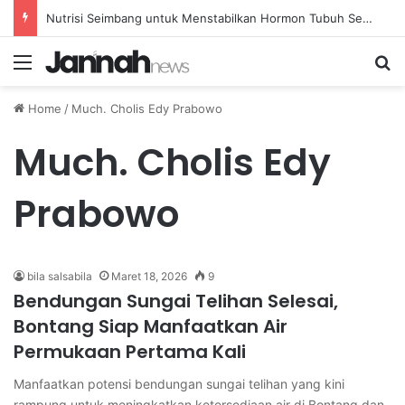
Nutrisi Seimbang untuk Menstabilkan Hormon Tubuh Secara Alami dan Aman Setiap Hari
Menu
Se
Home
/
Much. Cholis Edy Prabowo
Much. Cholis Edy
Prabowo
bila salsabila
Maret 18, 2026
9
Bendungan Sungai Telihan Selesai,
Bontang Siap Manfaatkan Air
Permukaan Pertama Kali
Manfaatkan potensi bendungan sungai telihan yang kini
rampung untuk meningkatkan ketersediaan air di Bontang dan