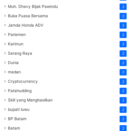
Muh. Dhevy Bijak Pawindu
2
Buka Puasa Bersama
2
Jamda Honda ADV
2
Parlemen
2
Karimun
2
Serang Raya
2
Dunia
2
medan
2
Cryptocurrency
2
Patahudding
2
Skill yang Menghasilkan
2
bupati luwu
2
BP Batam
2
Batam
2