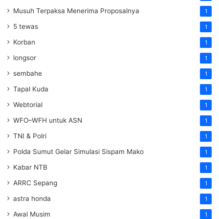
Musuh Terpaksa Menerima Proposalnya
1
5 tewas
1
Korban
1
longsor
1
sembahe
1
Tapal Kuda
1
Webtorial
1
WFO–WFH untuk ASN
1
TNI & Polri
1
Polda Sumut Gelar Simulasi Sispam Mako
1
Kabar NTB
1
ARRC Sepang
1
astra honda
1
Awal Musim
1