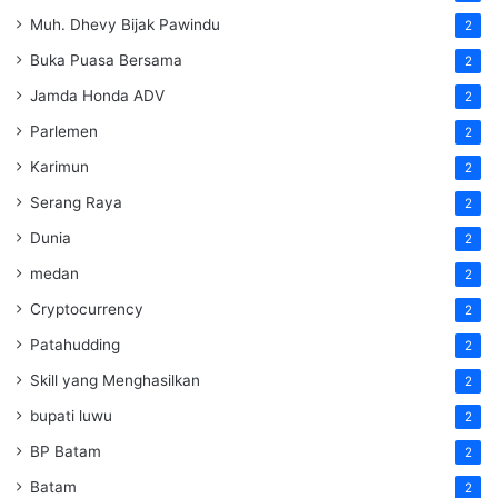
Muh. Dhevy Bijak Pawindu
2
Buka Puasa Bersama
2
Jamda Honda ADV
2
Parlemen
2
Karimun
2
Serang Raya
2
Dunia
2
medan
2
Cryptocurrency
2
Patahudding
2
Skill yang Menghasilkan
2
bupati luwu
2
BP Batam
2
Batam
2