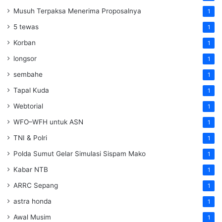
Musuh Terpaksa Menerima Proposalnya
1
5 tewas
1
Korban
1
longsor
1
sembahe
1
Tapal Kuda
1
Webtorial
1
WFO–WFH untuk ASN
1
TNI & Polri
1
Polda Sumut Gelar Simulasi Sispam Mako
1
Kabar NTB
1
ARRC Sepang
1
astra honda
1
Awal Musim
1