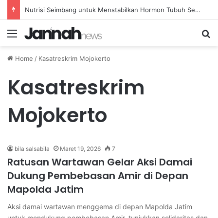
Nutrisi Seimbang untuk Menstabilkan Hormon Tubuh Secara Alami dan Aman Setiap Hari
Menu
Se
Home
/
Kasatreskrim Mojokerto
Kasatreskrim
Mojokerto
bila salsabila
Maret 19, 2026
7
Ratusan Wartawan Gelar Aksi Damai
Dukung Pembebasan Amir di Depan
Mapolda Jatim
Aksi damai wartawan menggema di depan Mapolda Jatim
untuk mendukung pembebasan Amir, tunjukkan solidaritas dan