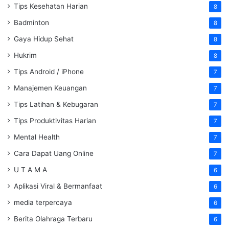
Tips Kesehatan Harian
8
Badminton
8
Gaya Hidup Sehat
8
Hukrim
8
Tips Android / iPhone
7
Manajemen Keuangan
7
Tips Latihan & Kebugaran
7
Tips Produktivitas Harian
7
Mental Health
7
Cara Dapat Uang Online
7
U T A M A
6
Aplikasi Viral & Bermanfaat
6
media terpercaya
6
Berita Olahraga Terbaru
6