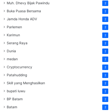
Muh. Dhevy Bijak Pawindu
2
Buka Puasa Bersama
2
Jamda Honda ADV
2
Parlemen
2
Karimun
2
Serang Raya
2
Dunia
2
medan
2
Cryptocurrency
2
Patahudding
2
Skill yang Menghasilkan
2
bupati luwu
2
BP Batam
2
Batam
2