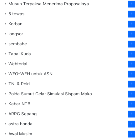
Musuh Terpaksa Menerima Proposalnya
1
5 tewas
1
Korban
1
longsor
1
sembahe
1
Tapal Kuda
1
Webtorial
1
WFO–WFH untuk ASN
1
TNI & Polri
1
Polda Sumut Gelar Simulasi Sispam Mako
1
Kabar NTB
1
ARRC Sepang
1
astra honda
1
Awal Musim
1