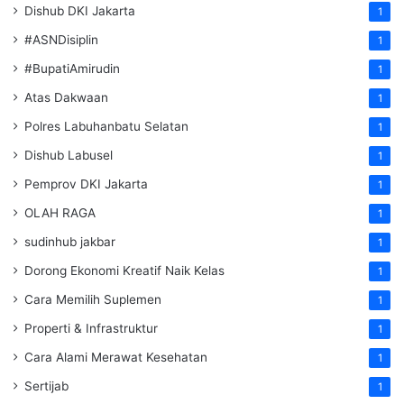
Dishub DKI Jakarta
1
#ASNDisiplin
1
#BupatiAmirudin
1
Atas Dakwaan
1
Polres Labuhanbatu Selatan
1
Dishub Labusel
1
Pemprov DKI Jakarta
1
OLAH RAGA
1
sudinhub jakbar
1
Dorong Ekonomi Kreatif Naik Kelas
1
Cara Memilih Suplemen
1
Properti & Infrastruktur
1
Cara Alami Merawat Kesehatan
1
Sertijab
1