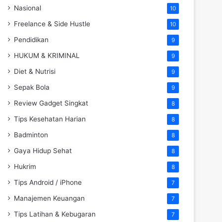
Nasional
10
Freelance & Side Hustle
10
Pendidikan
9
HUKUM & KRIMINAL
9
Diet & Nutrisi
9
Sepak Bola
9
Review Gadget Singkat
8
Tips Kesehatan Harian
8
Badminton
8
Gaya Hidup Sehat
8
Hukrim
8
Tips Android / iPhone
7
Manajemen Keuangan
7
Tips Latihan & Kebugaran
7