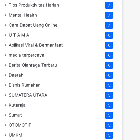
Tips Produktivitas Harian
7
Mental Health
7
Cara Dapat Uang Online
7
U T A M A
6
Aplikasi Viral & Bermanfaat
6
media terpercaya
6
Berita Olahraga Terbaru
6
Daerah
6
Bisnis Rumahan
5
SUMATERA UTARA
5
Kutaraja
5
Sumut
5
OTOMOTIF
5
UMKM
5