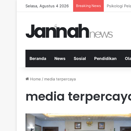
Selasa, Agustus 4 2026
Breaking News
Nutrisi Seim
Beranda
News
Sosial
Pendidikan
Ol
Home
/
media terpercaya
media terpercay