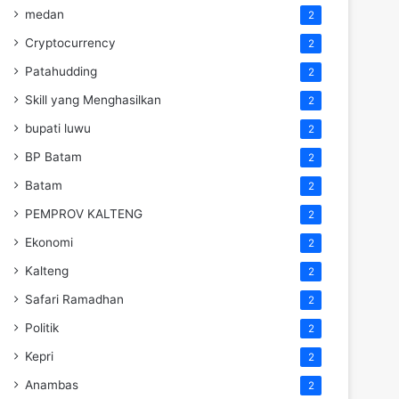
medan
2
Cryptocurrency
2
Patahudding
2
Skill yang Menghasilkan
2
bupati luwu
2
BP Batam
2
Batam
2
PEMPROV KALTENG
2
Ekonomi
2
Kalteng
2
Safari Ramadhan
2
Politik
2
Kepri
2
Anambas
2