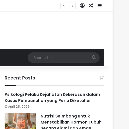
Log In
Random Article
Sidebar
ari
Search
for
Recent Posts
Psikologi Pelaku Kejahatan Kekerasan dalam
Kasus Pembunuhan yang Perlu Diketahui
April 25, 2026
Nutrisi Seimbang untuk
Menstabilkan Hormon Tubuh
Secara Alami dan Aman