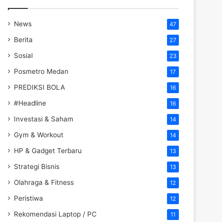
News
47
Berita
27
Sosial
23
Posmetro Medan
17
PREDIKSI BOLA
16
#Headline
16
Investasi & Saham
14
Gym & Workout
14
HP & Gadget Terbaru
13
Strategi Bisnis
13
Olahraga & Fitness
12
Peristiwa
12
Rekomendasi Laptop / PC
11