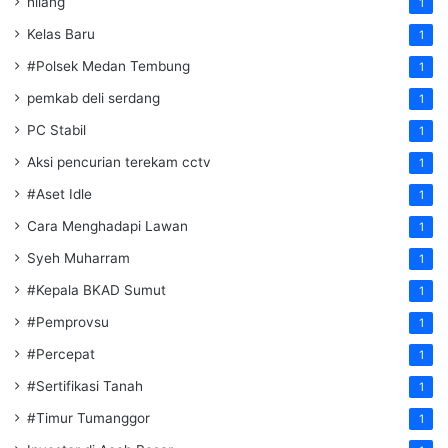
hilang
1
Kelas Baru
1
#Polsek Medan Tembung
1
pemkab deli serdang
1
PC Stabil
1
Aksi pencurian terekam cctv
1
#Aset Idle
1
Cara Menghadapi Lawan
1
Syeh Muharram
1
#Kepala BKAD Sumut
1
#Pemprovsu
1
#Percepat
1
#Sertifikasi Tanah
1
#Timur Tumanggor
1