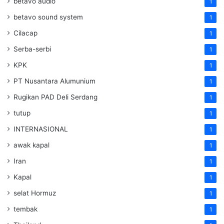
betavo audio
1
betavo sound system
1
Cilacap
1
Serba-serbi
1
KPK
1
PT Nusantara Alumunium
1
Rugikan PAD Deli Serdang
1
tutup
1
INTERNASIONAL
1
awak kapal
1
Iran
1
Kapal
1
selat Hormuz
1
tembak
1