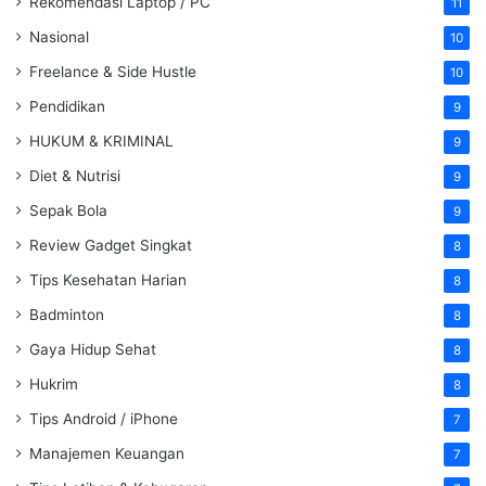
Rekomendasi Laptop / PC
11
Nasional
10
Freelance & Side Hustle
10
Pendidikan
9
HUKUM & KRIMINAL
9
Diet & Nutrisi
9
Sepak Bola
9
Review Gadget Singkat
8
Tips Kesehatan Harian
8
Badminton
8
Gaya Hidup Sehat
8
Hukrim
8
Tips Android / iPhone
7
Manajemen Keuangan
7