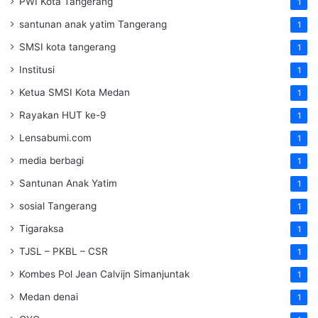
PWI Kota Tangerang
1
santunan anak yatim Tangerang
1
SMSI kota tangerang
1
Institusi
1
Ketua SMSI Kota Medan
1
Rayakan HUT ke-9
1
Lensabumi.com
1
media berbagi
1
Santunan Anak Yatim
1
sosial Tangerang
1
Tigaraksa
1
TJSL – PKBL – CSR
1
Kombes Pol Jean Calvijn Simanjuntak
1
Medan denai
1