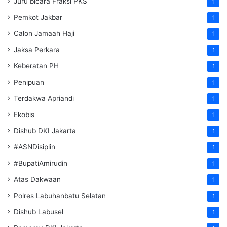
Juru bicara Fraksi PKS
1
Pemkot Jakbar
1
Calon Jamaah Haji
1
Jaksa Perkara
1
Keberatan PH
1
Penipuan
1
Terdakwa Apriandi
1
Ekobis
1
Dishub DKI Jakarta
1
#ASNDisiplin
1
#BupatiAmirudin
1
Atas Dakwaan
1
Polres Labuhanbatu Selatan
1
Dishub Labusel
1