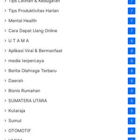
Tips Latihan & Kebugaran
7
Tips Produktivitas Harian
7
Mental Health
7
Cara Dapat Uang Online
7
U T A M A
6
Aplikasi Viral & Bermanfaat
6
media terpercaya
6
Berita Olahraga Terbaru
6
Daerah
6
Bisnis Rumahan
5
SUMATERA UTARA
5
Kutaraja
5
Sumut
5
OTOMOTIF
5