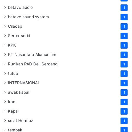
betavo audio
1
betavo sound system
1
Cilacap
1
Serba-serbi
1
KPK
1
PT Nusantara Alumunium
1
Rugikan PAD Deli Serdang
1
tutup
1
INTERNASIONAL
1
awak kapal
1
Iran
1
Kapal
1
selat Hormuz
1
tembak
1