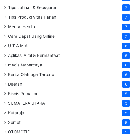
Tips Latihan & Kebugaran
7
Tips Produktivitas Harian
7
Mental Health
7
Cara Dapat Uang Online
7
U T A M A
6
Aplikasi Viral & Bermanfaat
6
media terpercaya
6
Berita Olahraga Terbaru
6
Daerah
6
Bisnis Rumahan
5
SUMATERA UTARA
5
Kutaraja
5
Sumut
5
OTOMOTIF
5