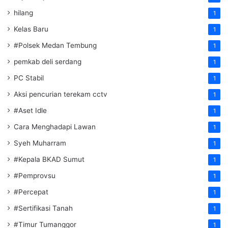
hilang
1
Kelas Baru
1
#Polsek Medan Tembung
1
pemkab deli serdang
1
PC Stabil
1
Aksi pencurian terekam cctv
1
#Aset Idle
1
Cara Menghadapi Lawan
1
Syeh Muharram
1
#Kepala BKAD Sumut
1
#Pemprovsu
1
#Percepat
1
#Sertifikasi Tanah
1
#Timur Tumanggor
1