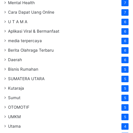
Mental Health
7
Cara Dapat Uang Online
7
U T A M A
6
Aplikasi Viral & Bermanfaat
6
media terpercaya
6
Berita Olahraga Terbaru
6
Daerah
6
Bisnis Rumahan
5
SUMATERA UTARA
5
Kutaraja
5
Sumut
5
OTOMOTIF
5
UMKM
5
Utama
4