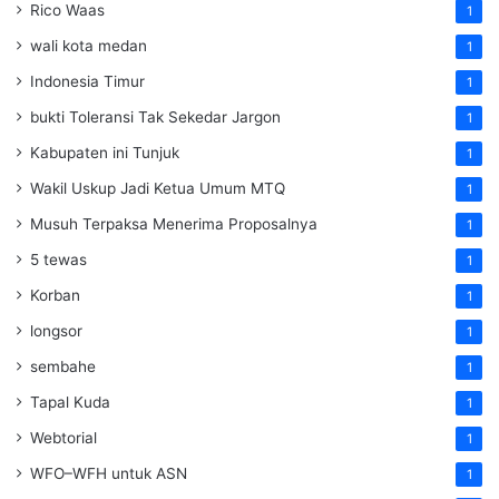
Rico Waas
1
wali kota medan
1
Indonesia Timur
1
bukti Toleransi Tak Sekedar Jargon
1
Kabupaten ini Tunjuk
1
Wakil Uskup Jadi Ketua Umum MTQ
1
Musuh Terpaksa Menerima Proposalnya
1
5 tewas
1
Korban
1
longsor
1
sembahe
1
Tapal Kuda
1
Webtorial
1
WFO–WFH untuk ASN
1