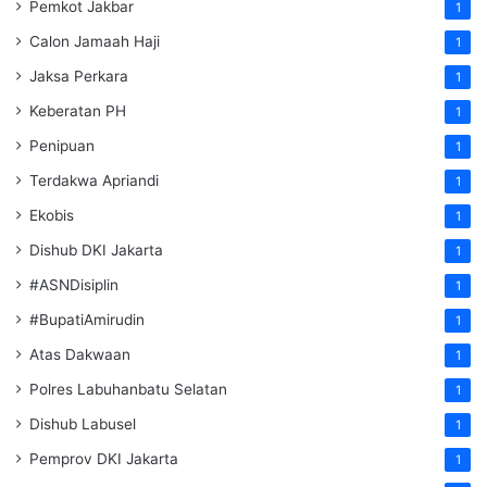
Pemkot Jakbar
1
Calon Jamaah Haji
1
Jaksa Perkara
1
Keberatan PH
1
Penipuan
1
Terdakwa Apriandi
1
Ekobis
1
Dishub DKI Jakarta
1
#ASNDisiplin
1
#BupatiAmirudin
1
Atas Dakwaan
1
Polres Labuhanbatu Selatan
1
Dishub Labusel
1
Pemprov DKI Jakarta
1