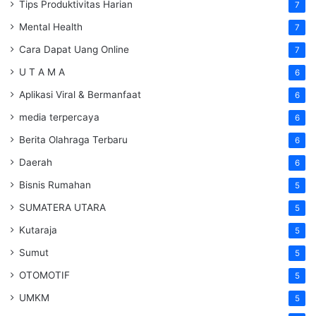
Tips Produktivitas Harian
7
Mental Health
7
Cara Dapat Uang Online
7
U T A M A
6
Aplikasi Viral & Bermanfaat
6
media terpercaya
6
Berita Olahraga Terbaru
6
Daerah
6
Bisnis Rumahan
5
SUMATERA UTARA
5
Kutaraja
5
Sumut
5
OTOMOTIF
5
UMKM
5