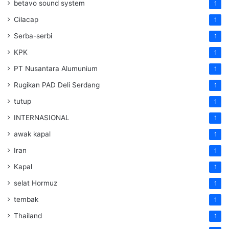
betavo sound system
1
Cilacap
1
Serba-serbi
1
KPK
1
PT Nusantara Alumunium
1
Rugikan PAD Deli Serdang
1
tutup
1
INTERNASIONAL
1
awak kapal
1
Iran
1
Kapal
1
selat Hormuz
1
tembak
1
Thailand
1