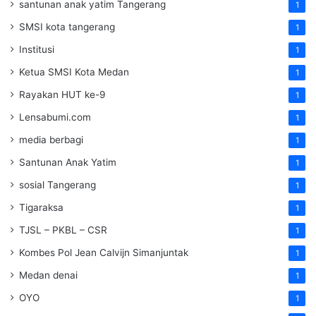
santunan anak yatim Tangerang
1
SMSI kota tangerang
1
Institusi
1
Ketua SMSI Kota Medan
1
Rayakan HUT ke-9
1
Lensabumi.com
1
media berbagi
1
Santunan Anak Yatim
1
sosial Tangerang
1
Tigaraksa
1
TJSL – PKBL – CSR
1
Kombes Pol Jean Calvijn Simanjuntak
1
Medan denai
1
OYO
1