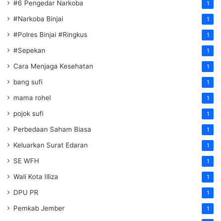
#6 Pengedar Narkoba
1
#Narkoba Binjai
1
#Polres Binjai #Ringkus
1
#Sepekan
1
Cara Menjaga Kesehatan
1
bang sufi
1
mama rohel
1
pojok sufi
1
Perbedaan Saham Biasa
1
Keluarkan Surat Edaran
1
SE WFH
1
Wali Kota Illiza
1
DPU PR
1
Pemkab Jember
1