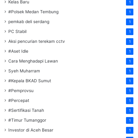
Kelas Baru
1
#Polsek Medan Tembung
1
pemkab deli serdang
1
PC Stabil
1
Aksi pencurian terekam cctv
1
#Aset Idle
1
Cara Menghadapi Lawan
1
Syeh Muharram
1
#Kepala BKAD Sumut
1
#Pemprovsu
1
#Percepat
1
#Sertifikasi Tanah
1
#Timur Tumanggor
1
Investor di Aceh Besar
1