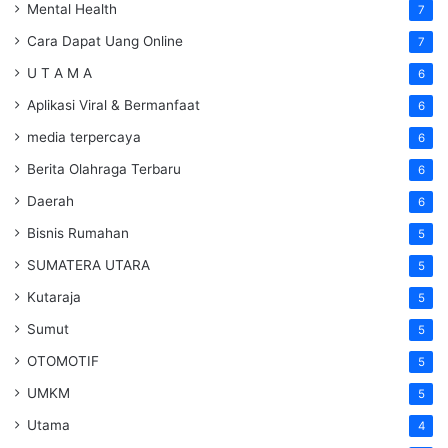
Mental Health
7
Cara Dapat Uang Online
7
U T A M A
6
Aplikasi Viral & Bermanfaat
6
media terpercaya
6
Berita Olahraga Terbaru
6
Daerah
6
Bisnis Rumahan
5
SUMATERA UTARA
5
Kutaraja
5
Sumut
5
OTOMOTIF
5
UMKM
5
Utama
4