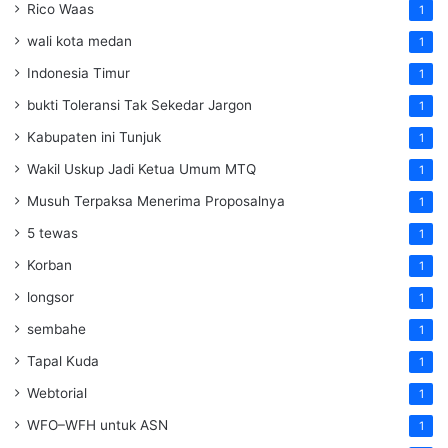
Rico Waas
1
wali kota medan
1
Indonesia Timur
1
bukti Toleransi Tak Sekedar Jargon
1
Kabupaten ini Tunjuk
1
Wakil Uskup Jadi Ketua Umum MTQ
1
Musuh Terpaksa Menerima Proposalnya
1
5 tewas
1
Korban
1
longsor
1
sembahe
1
Tapal Kuda
1
Webtorial
1
WFO–WFH untuk ASN
1