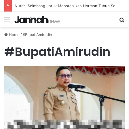
Nutrisi Seimbang untuk Menstabilkan Hormon Tubuh Secara Alami dan Aman Setiap Hari
Menu
Se
Home
/
#BupatiAmirudin
#BupatiAmirudin