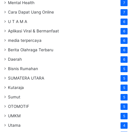
Mental Health
7
Cara Dapat Uang Online
7
U T A M A
6
Aplikasi Viral & Bermanfaat
6
media terpercaya
6
Berita Olahraga Terbaru
6
Daerah
6
Bisnis Rumahan
5
SUMATERA UTARA
5
Kutaraja
5
Sumut
5
OTOMOTIF
5
UMKM
5
Utama
4