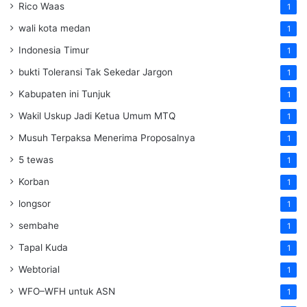
Rico Waas
1
wali kota medan
1
Indonesia Timur
1
bukti Toleransi Tak Sekedar Jargon
1
Kabupaten ini Tunjuk
1
Wakil Uskup Jadi Ketua Umum MTQ
1
Musuh Terpaksa Menerima Proposalnya
1
5 tewas
1
Korban
1
longsor
1
sembahe
1
Tapal Kuda
1
Webtorial
1
WFO–WFH untuk ASN
1