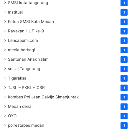
SMSI kota tangerang
1
Institusi
1
Ketua SMSI Kota Medan
1
Rayakan HUT ke-9
1
Lensabumi.com
1
media berbagi
1
Santunan Anak Yatim
1
sosial Tangerang
1
Tigaraksa
1
TJSL – PKBL – CSR
1
Kombes Pol Jean Calvijn Simanjuntak
1
Medan denai
1
OYO
1
polrestabes medan
1