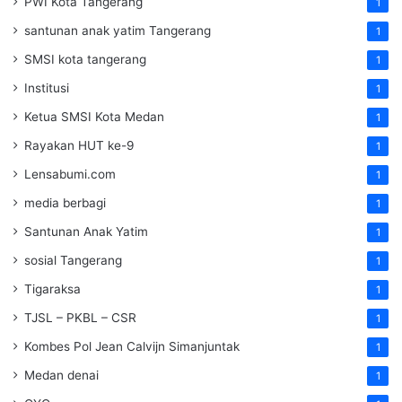
PWI Kota Tangerang
1
santunan anak yatim Tangerang
1
SMSI kota tangerang
1
Institusi
1
Ketua SMSI Kota Medan
1
Rayakan HUT ke-9
1
Lensabumi.com
1
media berbagi
1
Santunan Anak Yatim
1
sosial Tangerang
1
Tigaraksa
1
TJSL – PKBL – CSR
1
Kombes Pol Jean Calvijn Simanjuntak
1
Medan denai
1