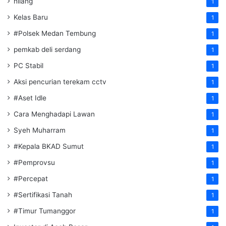
hilang
1
Kelas Baru
1
#Polsek Medan Tembung
1
pemkab deli serdang
1
PC Stabil
1
Aksi pencurian terekam cctv
1
#Aset Idle
1
Cara Menghadapi Lawan
1
Syeh Muharram
1
#Kepala BKAD Sumut
1
#Pemprovsu
1
#Percepat
1
#Sertifikasi Tanah
1
#Timur Tumanggor
1