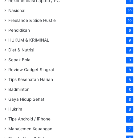
Rekomendasi Laptop / PC
11
Nasional
10
Freelance & Side Hustle
10
Pendidikan
9
HUKUM & KRIMINAL
9
Diet & Nutrisi
9
Sepak Bola
9
Review Gadget Singkat
8
Tips Kesehatan Harian
8
Badminton
8
Gaya Hidup Sehat
8
Hukrim
8
Tips Android / iPhone
7
Manajemen Keuangan
7