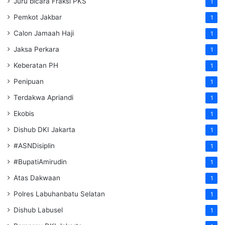
Juru bicara Fraksi PKS
1
Pemkot Jakbar
1
Calon Jamaah Haji
1
Jaksa Perkara
1
Keberatan PH
1
Penipuan
1
Terdakwa Apriandi
1
Ekobis
1
Dishub DKI Jakarta
1
#ASNDisiplin
1
#BupatiAmirudin
1
Atas Dakwaan
1
Polres Labuhanbatu Selatan
1
Dishub Labusel
1