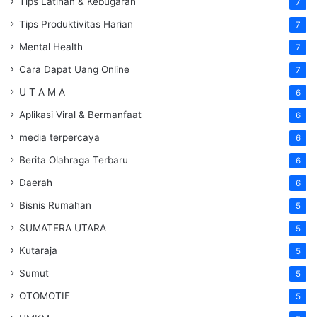
Tips Latihan & Kebugaran
7
Tips Produktivitas Harian
7
Mental Health
7
Cara Dapat Uang Online
7
U T A M A
6
Aplikasi Viral & Bermanfaat
6
media terpercaya
6
Berita Olahraga Terbaru
6
Daerah
6
Bisnis Rumahan
5
SUMATERA UTARA
5
Kutaraja
5
Sumut
5
OTOMOTIF
5