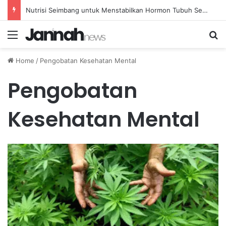
Mengatasi Susah Buang Air Besar Secara Alami Melalui Peningkatan Konsumsi Serat
Menu
Se
Home
/
Pengobatan Kesehatan Mental
Pengobatan
Kesehatan Mental