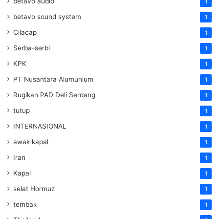
betavo audio
1
betavo sound system
1
Cilacap
1
Serba-serbi
1
KPK
1
PT Nusantara Alumunium
1
Rugikan PAD Deli Serdang
1
tutup
1
INTERNASIONAL
1
awak kapal
1
Iran
1
Kapal
1
selat Hormuz
1
tembak
1