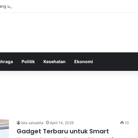
bang untuk Menstabilkan Hormon Tubuh Secara Alami dan Aman Setiap H
ahraga
Politik
Kesehatan
Ekonomi
bila salsabila
April 14, 2026
10
Gadget Terbaru untuk Smart