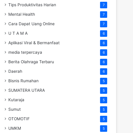
Tips Produktivitas Harian
7
Mental Health
7
Cara Dapat Uang Online
7
U T A M A
6
Aplikasi Viral & Bermanfaat
6
media terpercaya
6
Berita Olahraga Terbaru
6
Daerah
6
Bisnis Rumahan
5
SUMATERA UTARA
5
Kutaraja
5
Sumut
5
OTOMOTIF
5
UMKM
5