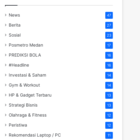
News
47
Berita
27
Sosial
23
Posmetro Medan
17
PREDIKSI BOLA
16
#Headline
16
Investasi & Saham
14
Gym & Workout
14
HP & Gadget Terbaru
13
Strategi Bisnis
13
Olahraga & Fitness
12
Peristiwa
12
Rekomendasi Laptop / PC
11