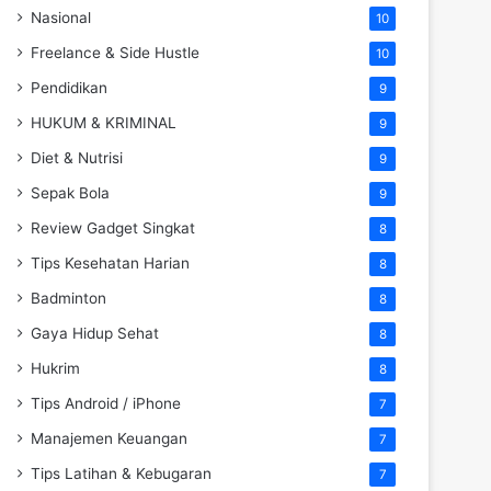
Nasional
10
Freelance & Side Hustle
10
Pendidikan
9
HUKUM & KRIMINAL
9
Diet & Nutrisi
9
Sepak Bola
9
Review Gadget Singkat
8
Tips Kesehatan Harian
8
Badminton
8
Gaya Hidup Sehat
8
Hukrim
8
Tips Android / iPhone
7
Manajemen Keuangan
7
Tips Latihan & Kebugaran
7