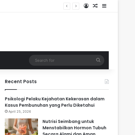
Log In
Random Article
Sidebar
ari
Search
for
Recent Posts
Psikologi Pelaku Kejahatan Kekerasan dalam
Kasus Pembunuhan yang Perlu Diketahui
April 25, 2026
Nutrisi Seimbang untuk
Menstabilkan Hormon Tubuh
Secara Alami dan Aman