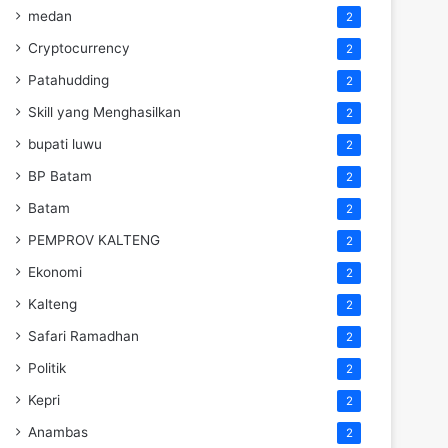
medan
2
Cryptocurrency
2
Patahudding
2
Skill yang Menghasilkan
2
bupati luwu
2
BP Batam
2
Batam
2
PEMPROV KALTENG
2
Ekonomi
2
Kalteng
2
Safari Ramadhan
2
Politik
2
Kepri
2
Anambas
2