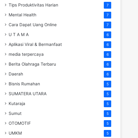
Tips Produktivitas Harian
7
Mental Health
7
Cara Dapat Uang Online
7
U T A M A
6
Aplikasi Viral & Bermanfaat
6
media terpercaya
6
Berita Olahraga Terbaru
6
Daerah
6
Bisnis Rumahan
5
SUMATERA UTARA
5
Kutaraja
5
Sumut
5
OTOMOTIF
5
UMKM
5