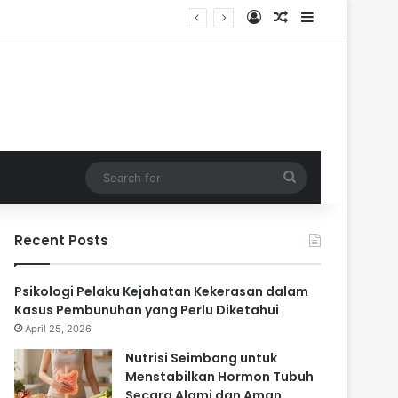
Log In
Random Article
Sidebar
ari
Search
for
Recent Posts
Psikologi Pelaku Kejahatan Kekerasan dalam
Kasus Pembunuhan yang Perlu Diketahui
April 25, 2026
Nutrisi Seimbang untuk
Menstabilkan Hormon Tubuh
Secara Alami dan Aman