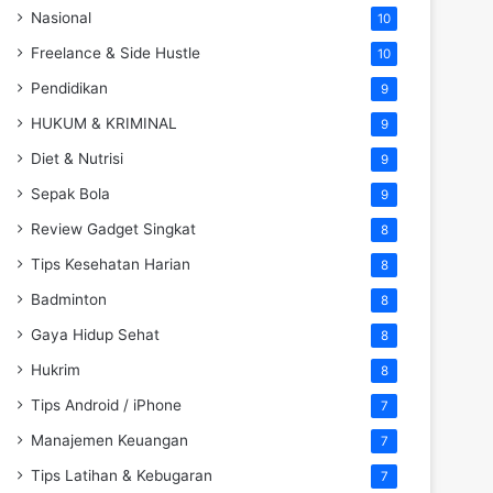
Nasional
10
Freelance & Side Hustle
10
Pendidikan
9
HUKUM & KRIMINAL
9
Diet & Nutrisi
9
Sepak Bola
9
Review Gadget Singkat
8
Tips Kesehatan Harian
8
Badminton
8
Gaya Hidup Sehat
8
Hukrim
8
Tips Android / iPhone
7
Manajemen Keuangan
7
Tips Latihan & Kebugaran
7