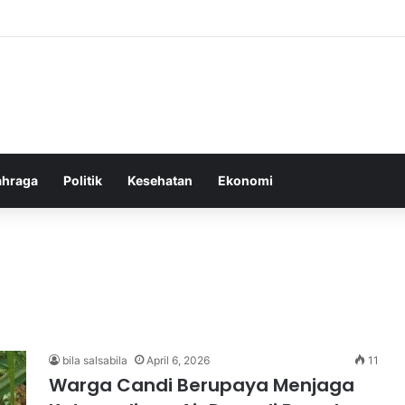
bang untuk Menstabilkan Hormon Tubuh Secara Alami dan Aman Setiap H
ahraga
Politik
Kesehatan
Ekonomi
bila salsabila
April 6, 2026
11
Warga Candi Berupaya Menjaga