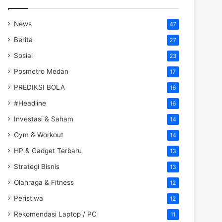
News
47
Berita
27
Sosial
23
Posmetro Medan
17
PREDIKSI BOLA
16
#Headline
16
Investasi & Saham
14
Gym & Workout
14
HP & Gadget Terbaru
13
Strategi Bisnis
13
Olahraga & Fitness
12
Peristiwa
12
Rekomendasi Laptop / PC
11