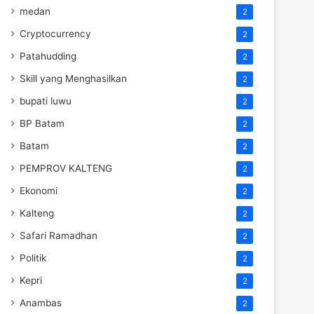
medan
2
Cryptocurrency
2
Patahudding
2
Skill yang Menghasilkan
2
bupati luwu
2
BP Batam
2
Batam
2
PEMPROV KALTENG
2
Ekonomi
2
Kalteng
2
Safari Ramadhan
2
Politik
2
Kepri
2
Anambas
2