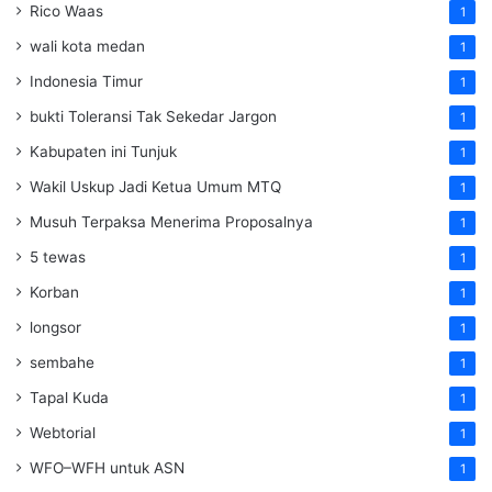
Rico Waas
1
wali kota medan
1
Indonesia Timur
1
bukti Toleransi Tak Sekedar Jargon
1
Kabupaten ini Tunjuk
1
Wakil Uskup Jadi Ketua Umum MTQ
1
Musuh Terpaksa Menerima Proposalnya
1
5 tewas
1
Korban
1
longsor
1
sembahe
1
Tapal Kuda
1
Webtorial
1
WFO–WFH untuk ASN
1