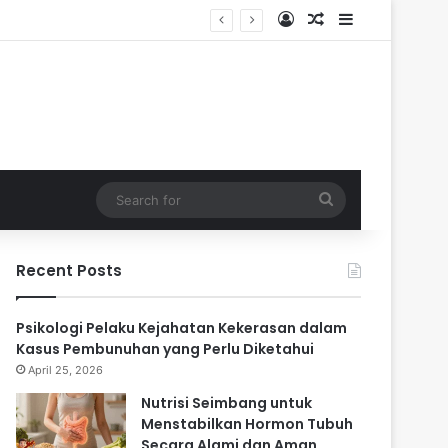
Log In
Random Article
Sidebar
ari
Search
for
Recent Posts
Psikologi Pelaku Kejahatan Kekerasan dalam
Kasus Pembunuhan yang Perlu Diketahui
April 25, 2026
Nutrisi Seimbang untuk
Menstabilkan Hormon Tubuh
Secara Alami dan Aman