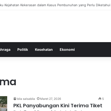
bang untuk Menstabilkan Hormon Tubuh Secara Alami dan Aman Setiap H
ahraga
Politik
Kesehatan
Ekonomi
ima
bila salsabila
Maret 27, 2026
5
PKL Panyabungan Kini Terima Tiket