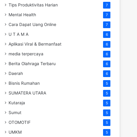
Tips Produktivitas Harian
7
Mental Health
7
Cara Dapat Uang Online
7
U T A M A
6
Aplikasi Viral & Bermanfaat
6
media terpercaya
6
Berita Olahraga Terbaru
6
Daerah
6
Bisnis Rumahan
5
SUMATERA UTARA
5
Kutaraja
5
Sumut
5
OTOMOTIF
5
UMKM
5