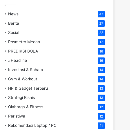
News
47
Berita
27
Sosial
23
Posmetro Medan
17
PREDIKSI BOLA
16
#Headline
16
Investasi & Saham
14
Gym & Workout
14
HP & Gadget Terbaru
13
Strategi Bisnis
13
Olahraga & Fitness
12
Peristiwa
12
Rekomendasi Laptop / PC
11