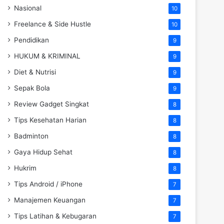
Nasional
10
Freelance & Side Hustle
10
Pendidikan
9
HUKUM & KRIMINAL
9
Diet & Nutrisi
9
Sepak Bola
9
Review Gadget Singkat
8
Tips Kesehatan Harian
8
Badminton
8
Gaya Hidup Sehat
8
Hukrim
8
Tips Android / iPhone
7
Manajemen Keuangan
7
Tips Latihan & Kebugaran
7