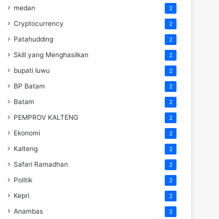
medan
2
Cryptocurrency
2
Patahudding
2
Skill yang Menghasilkan
2
bupati luwu
2
BP Batam
2
Batam
2
PEMPROV KALTENG
2
Ekonomi
2
Kalteng
2
Safari Ramadhan
2
Politik
2
Kepri
2
Anambas
2