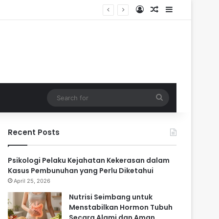
Log In
Random Article
Sidebar
ri
Search
for
Recent Posts
Psikologi Pelaku Kejahatan Kekerasan dalam
Kasus Pembunuhan yang Perlu Diketahui
April 25, 2026
Nutrisi Seimbang untuk
Menstabilkan Hormon Tubuh
Secara Alami dan Aman