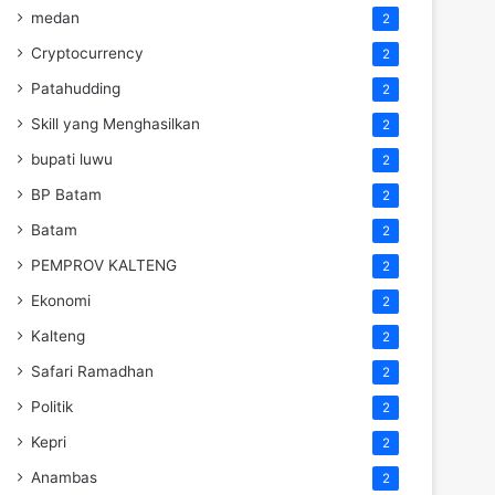
medan
2
Cryptocurrency
2
Patahudding
2
Skill yang Menghasilkan
2
bupati luwu
2
BP Batam
2
Batam
2
PEMPROV KALTENG
2
Ekonomi
2
Kalteng
2
Safari Ramadhan
2
Politik
2
Kepri
2
Anambas
2