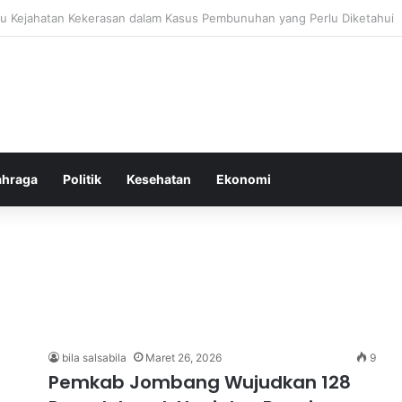
ang untuk Menstabilkan Hormon Tubuh Secara Alami dan Aman Setiap Ha
ahraga
Politik
Kesehatan
Ekonomi
bila salsabila
Maret 26, 2026
9
Pemkab Jombang Wujudkan 128