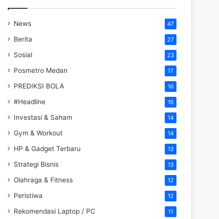
News
47
Berita
27
Sosial
23
Posmetro Medan
17
PREDIKSI BOLA
16
#Headline
16
Investasi & Saham
14
Gym & Workout
14
HP & Gadget Terbaru
13
Strategi Bisnis
13
Olahraga & Fitness
12
Peristiwa
12
Rekomendasi Laptop / PC
11