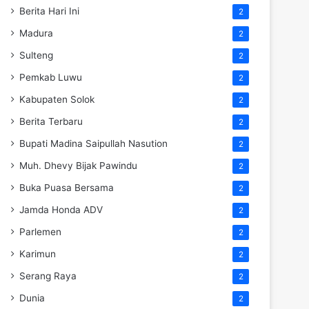
Berita Hari Ini
2
Madura
2
Sulteng
2
Pemkab Luwu
2
Kabupaten Solok
2
Berita Terbaru
2
Bupati Madina Saipullah Nasution
2
Muh. Dhevy Bijak Pawindu
2
Buka Puasa Bersama
2
Jamda Honda ADV
2
Parlemen
2
Karimun
2
Serang Raya
2
Dunia
2