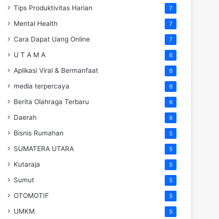
Tips Produktivitas Harian
7
Mental Health
7
Cara Dapat Uang Online
7
U T A M A
6
Aplikasi Viral & Bermanfaat
6
media terpercaya
6
Berita Olahraga Terbaru
6
Daerah
6
Bisnis Rumahan
5
SUMATERA UTARA
5
Kutaraja
5
Sumut
5
OTOMOTIF
5
UMKM
5