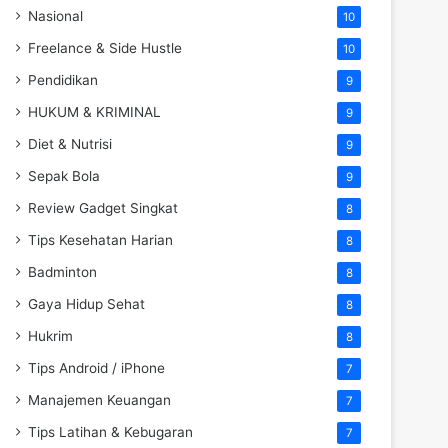
Nasional
10
Freelance & Side Hustle
10
Pendidikan
9
HUKUM & KRIMINAL
9
Diet & Nutrisi
9
Sepak Bola
9
Review Gadget Singkat
8
Tips Kesehatan Harian
8
Badminton
8
Gaya Hidup Sehat
8
Hukrim
8
Tips Android / iPhone
7
Manajemen Keuangan
7
Tips Latihan & Kebugaran
7