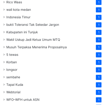
Rico Waas
1
wali kota medan
1
Indonesia Timur
1
bukti Toleransi Tak Sekedar Jargon
1
Kabupaten ini Tunjuk
1
Wakil Uskup Jadi Ketua Umum MTQ
1
Musuh Terpaksa Menerima Proposalnya
1
5 tewas
1
Korban
1
longsor
1
sembahe
1
Tapal Kuda
1
Webtorial
1
WFO–WFH untuk ASN
1