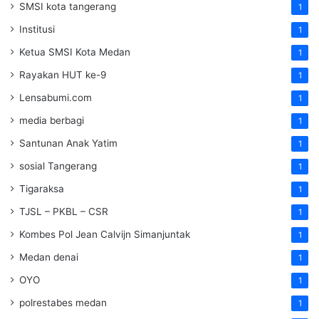
SMSI kota tangerang
1
Institusi
1
Ketua SMSI Kota Medan
1
Rayakan HUT ke-9
1
Lensabumi.com
1
media berbagi
1
Santunan Anak Yatim
1
sosial Tangerang
1
Tigaraksa
1
TJSL – PKBL – CSR
1
Kombes Pol Jean Calvijn Simanjuntak
1
Medan denai
1
OYO
1
polrestabes medan
1