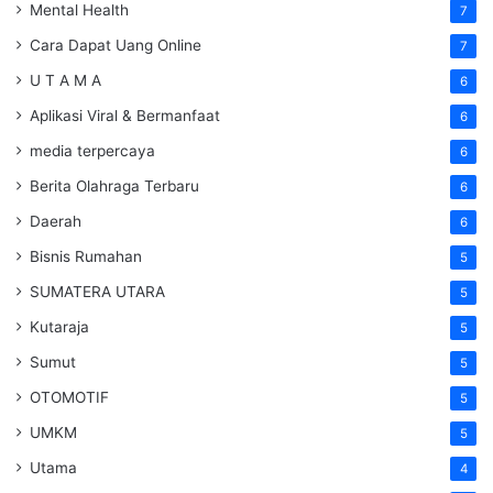
Mental Health
7
Cara Dapat Uang Online
7
U T A M A
6
Aplikasi Viral & Bermanfaat
6
media terpercaya
6
Berita Olahraga Terbaru
6
Daerah
6
Bisnis Rumahan
5
SUMATERA UTARA
5
Kutaraja
5
Sumut
5
OTOMOTIF
5
UMKM
5
Utama
4