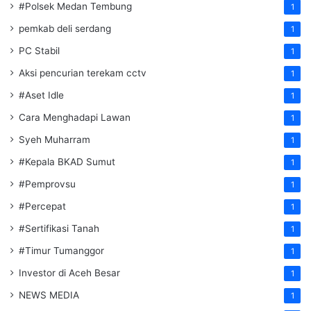
#Polsek Medan Tembung
1
pemkab deli serdang
1
PC Stabil
1
Aksi pencurian terekam cctv
1
#Aset Idle
1
Cara Menghadapi Lawan
1
Syeh Muharram
1
#Kepala BKAD Sumut
1
#Pemprovsu
1
#Percepat
1
#Sertifikasi Tanah
1
#Timur Tumanggor
1
Investor di Aceh Besar
1
NEWS MEDIA
1