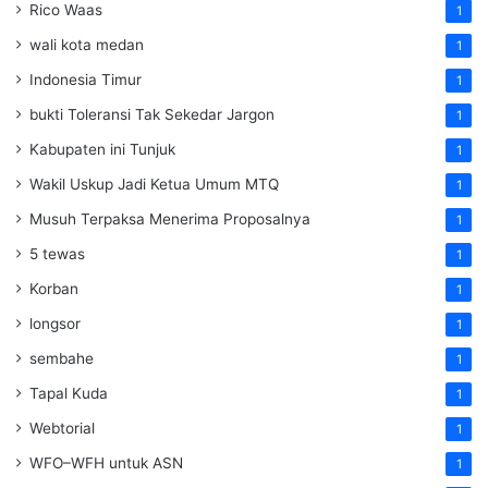
Rico Waas
1
wali kota medan
1
Indonesia Timur
1
bukti Toleransi Tak Sekedar Jargon
1
Kabupaten ini Tunjuk
1
Wakil Uskup Jadi Ketua Umum MTQ
1
Musuh Terpaksa Menerima Proposalnya
1
5 tewas
1
Korban
1
longsor
1
sembahe
1
Tapal Kuda
1
Webtorial
1
WFO–WFH untuk ASN
1