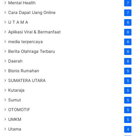
Mental Health
7
Cara Dapat Uang Online
7
U T A M A
6
Aplikasi Viral & Bermanfaat
6
media terpercaya
6
Berita Olahraga Terbaru
6
Daerah
6
Bisnis Rumahan
5
SUMATERA UTARA
5
Kutaraja
5
Sumut
5
OTOMOTIF
5
UMKM
5
Utama
4