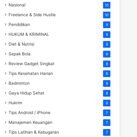
Nasional
10
Freelance & Side Hustle
10
Pendidikan
9
HUKUM & KRIMINAL
9
Diet & Nutrisi
9
Sepak Bola
9
Review Gadget Singkat
8
Tips Kesehatan Harian
8
Badminton
8
Gaya Hidup Sehat
8
Hukrim
8
Tips Android / iPhone
7
Manajemen Keuangan
7
Tips Latihan & Kebugaran
7