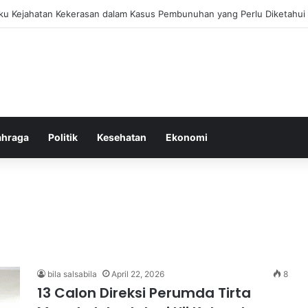
bang untuk Menstabilkan Hormon Tubuh Secara Alami dan Aman Setiap H
ahraga
Politik
Kesehatan
Ekonomi
bila salsabila
April 22, 2026
8
13 Calon Direksi Perumda Tirta