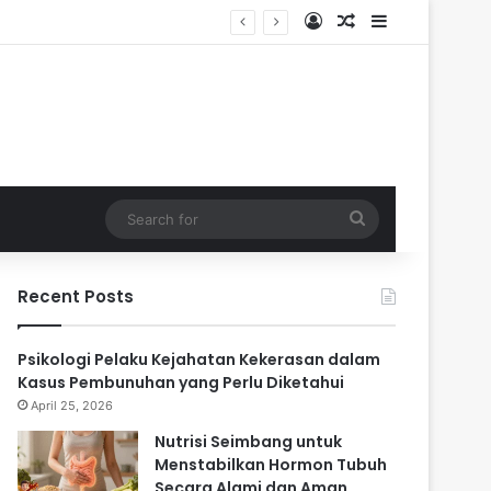
Log In
Random Article
Sidebar
ari
Search
for
Recent Posts
Psikologi Pelaku Kejahatan Kekerasan dalam
Kasus Pembunuhan yang Perlu Diketahui
April 25, 2026
Nutrisi Seimbang untuk
Menstabilkan Hormon Tubuh
Secara Alami dan Aman