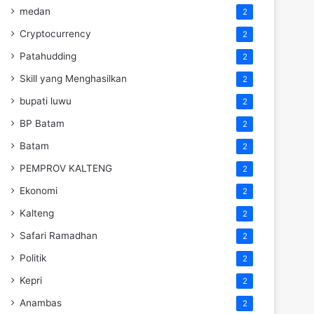
medan
2
Cryptocurrency
2
Patahudding
2
Skill yang Menghasilkan
2
bupati luwu
2
BP Batam
2
Batam
2
PEMPROV KALTENG
2
Ekonomi
2
Kalteng
2
Safari Ramadhan
2
Politik
2
Kepri
2
Anambas
2