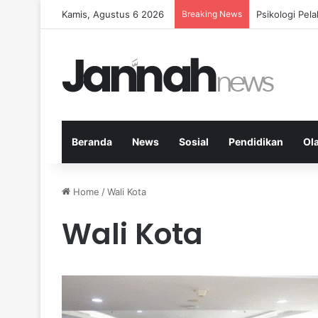
Kamis, Agustus 6 2026
Breaking News
Nutrisi Seim
Beranda
News
Sosial
Pendidikan
Ol
Home
/
Wali Kota
Wali Kota