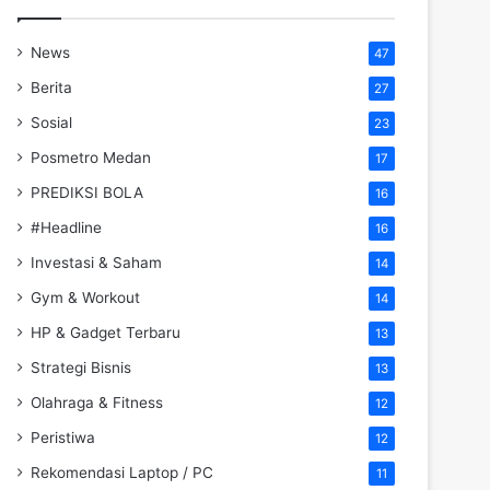
News
47
Berita
27
Sosial
23
Posmetro Medan
17
PREDIKSI BOLA
16
#Headline
16
Investasi & Saham
14
Gym & Workout
14
HP & Gadget Terbaru
13
Strategi Bisnis
13
Olahraga & Fitness
12
Peristiwa
12
Rekomendasi Laptop / PC
11