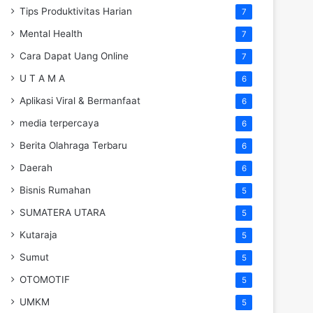
Tips Produktivitas Harian
7
Mental Health
7
Cara Dapat Uang Online
7
U T A M A
6
Aplikasi Viral & Bermanfaat
6
media terpercaya
6
Berita Olahraga Terbaru
6
Daerah
6
Bisnis Rumahan
5
SUMATERA UTARA
5
Kutaraja
5
Sumut
5
OTOMOTIF
5
UMKM
5