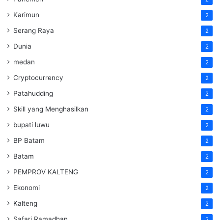
Karimun
2
Serang Raya
2
Dunia
2
medan
2
Cryptocurrency
2
Patahudding
2
Skill yang Menghasilkan
2
bupati luwu
2
BP Batam
2
Batam
2
PEMPROV KALTENG
2
Ekonomi
2
Kalteng
2
Safari Ramadhan
2