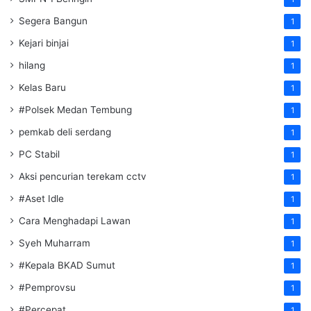
Segera Bangun
1
Kejari binjai
1
hilang
1
Kelas Baru
1
#Polsek Medan Tembung
1
pemkab deli serdang
1
PC Stabil
1
Aksi pencurian terekam cctv
1
#Aset Idle
1
Cara Menghadapi Lawan
1
Syeh Muharram
1
#Kepala BKAD Sumut
1
#Pemprovsu
1
#Percepat
1