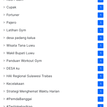
Cupak
1
Fortuner
1
Pajero
1
Latihan Gym
1
desa padang kalua
1
Wisata Tana Luwu
1
Wakil Bupati Luwu
1
Panduan Workout Gym
1
DESA ku
1
HAI Regional Sulawesi Trabas
1
Kecelakaan
1
Strategi Menghemat Waktu Harian
1
#PemdaBanggai
1
#Tertipkehadiran
1