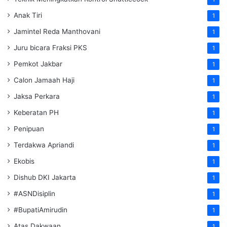
Anak Tiri
1
Jamintel Reda Manthovani
1
Juru bicara Fraksi PKS
1
Pemkot Jakbar
1
Calon Jamaah Haji
1
Jaksa Perkara
1
Keberatan PH
1
Penipuan
1
Terdakwa Apriandi
1
Ekobis
1
Dishub DKI Jakarta
1
#ASNDisiplin
1
#BupatiAmirudin
1
Atas Dakwaan
1