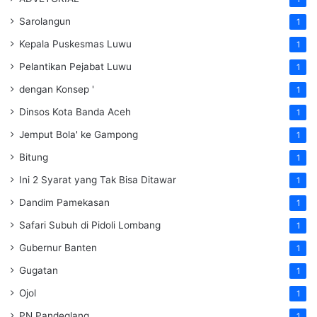
Sarolangun
1
Kepala Puskesmas Luwu
1
Pelantikan Pejabat Luwu
1
dengan Konsep '
1
Dinsos Kota Banda Aceh
1
Jemput Bola' ke Gampong
1
Bitung
1
Ini 2 Syarat yang Tak Bisa Ditawar
1
Dandim Pamekasan
1
Safari Subuh di Pidoli Lombang
1
Gubernur Banten
1
Gugatan
1
Ojol
1
PN Pandeglang
1