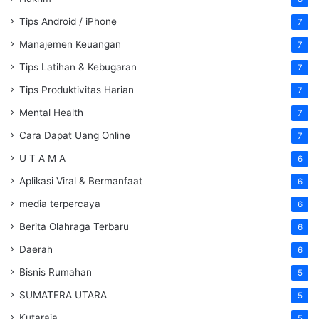
Tips Android / iPhone
7
Manajemen Keuangan
7
Tips Latihan & Kebugaran
7
Tips Produktivitas Harian
7
Mental Health
7
Cara Dapat Uang Online
7
U T A M A
6
Aplikasi Viral & Bermanfaat
6
media terpercaya
6
Berita Olahraga Terbaru
6
Daerah
6
Bisnis Rumahan
5
SUMATERA UTARA
5
Kutaraja
5