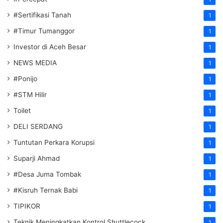
#Sertifikasi Tanah
1
#Timur Tumanggor
1
Investor di Aceh Besar
1
NEWS MEDIA
1
#Ponijo
1
#STM Hilir
1
Toilet
1
DELI SERDANG
1
Tuntutan Perkara Korupsi
1
Suparji Ahmad
1
#Desa Juma Tombak
1
#Kisruh Ternak Babi
1
TIPIKOR
1
Teknik Meningkatkan Kontrol Shuttlecock
1