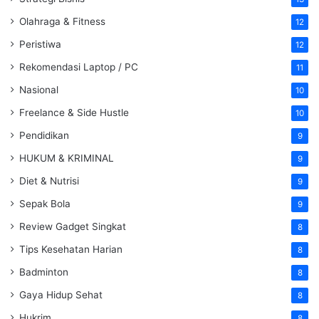
Olahraga & Fitness
12
Peristiwa
12
Rekomendasi Laptop / PC
11
Nasional
10
Freelance & Side Hustle
10
Pendidikan
9
HUKUM & KRIMINAL
9
Diet & Nutrisi
9
Sepak Bola
9
Review Gadget Singkat
8
Tips Kesehatan Harian
8
Badminton
8
Gaya Hidup Sehat
8
Hukrim
8