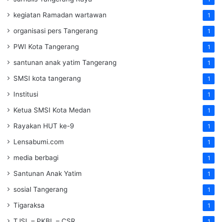
kegiatan Ramadan wartawan
1
organisasi pers Tangerang
1
PWI Kota Tangerang
1
santunan anak yatim Tangerang
1
SMSI kota tangerang
1
Institusi
1
Ketua SMSI Kota Medan
1
Rayakan HUT ke-9
1
Lensabumi.com
1
media berbagi
1
Santunan Anak Yatim
1
sosial Tangerang
1
Tigaraksa
1
TJSL – PKBL – CSR
1