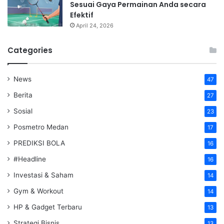
Sesuai Gaya Permainan Anda secara
Efektif
April 24, 2026
Categories
News
47
Berita
27
Sosial
23
Posmetro Medan
17
PREDIKSI BOLA
16
#Headline
16
Investasi & Saham
14
Gym & Workout
14
HP & Gadget Terbaru
13
Strategi Bisnis
13