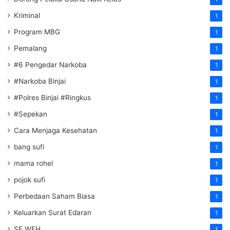
Kriminal
1
Program MBG
1
Pemalang
1
#6 Pengedar Narkoba
1
#Narkoba Binjai
1
#Polres Binjai #Ringkus
1
#Sepekan
1
Cara Menjaga Kesehatan
1
bang sufi
1
mama rohel
1
pojok sufi
1
Perbedaan Saham Biasa
1
Keluarkan Surat Edaran
1
SE WFH
1