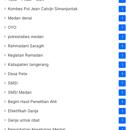
Kombes Pol Jean Calvijn Simanjuntak
1
Medan denai
1
OYO
1
polrestabes medan
1
Rahmadani Saragih
1
Kegiatan Ramadan
1
Kabupaten tangerang
1
Desa Pete
1
SMSI
1
SMSI Medan
1
Begini Hasil Penelitian Ahli
1
Efektifkah Ganja
1
Ganja untuk obat
1
Pengobatan Kesehatan Mental
1