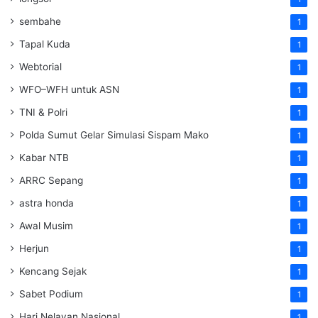
sembahe
1
Tapal Kuda
1
Webtorial
1
WFO–WFH untuk ASN
1
TNI & Polri
1
Polda Sumut Gelar Simulasi Sispam Mako
1
Kabar NTB
1
ARRC Sepang
1
astra honda
1
Awal Musim
1
Herjun
1
Kencang Sejak
1
Sabet Podium
1
Hari Nelayan Nasional
1