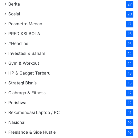
Berita
27
Sosial
23
Posmetro Medan
17
PREDIKSI BOLA
16
#Headline
16
Investasi & Saham
14
Gym & Workout
14
HP & Gadget Terbaru
13
Strategi Bisnis
13
Olahraga & Fitness
12
Peristiwa
12
Rekomendasi Laptop / PC
11
Nasional
10
Freelance & Side Hustle
10