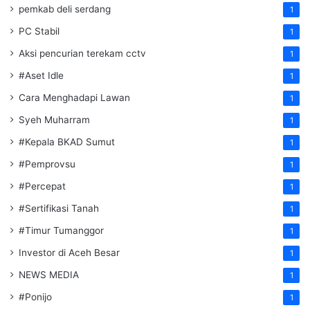
pemkab deli serdang
1
PC Stabil
1
Aksi pencurian terekam cctv
1
#Aset Idle
1
Cara Menghadapi Lawan
1
Syeh Muharram
1
#Kepala BKAD Sumut
1
#Pemprovsu
1
#Percepat
1
#Sertifikasi Tanah
1
#Timur Tumanggor
1
Investor di Aceh Besar
1
NEWS MEDIA
1
#Ponijo
1