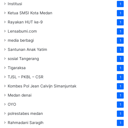
Institusi
1
Ketua SMSI Kota Medan
1
Rayakan HUT ke-9
1
Lensabumi.com
1
media berbagi
1
Santunan Anak Yatim
1
sosial Tangerang
1
Tigaraksa
1
TJSL – PKBL – CSR
1
Kombes Pol Jean Calvijn Simanjuntak
1
Medan denai
1
OYO
1
polrestabes medan
1
Rahmadani Saragih
1