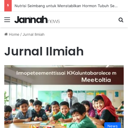
Nutrisi Seimbang untuk Menstabilkan Hormon Tubuh Secara Alami dan Aman Setiap Hari
Menu
Se
Home
/
Jurnal Ilmiah
Jurnal Ilmiah
News