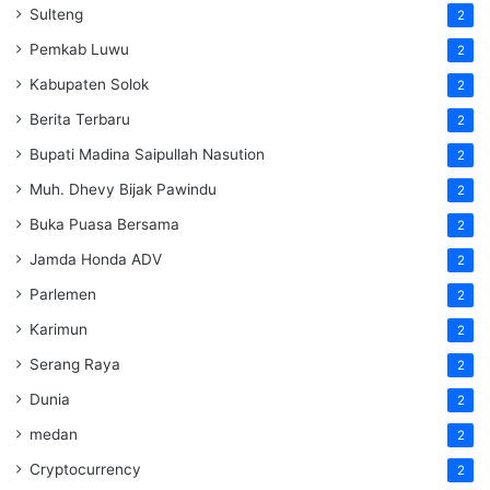
Sulteng
2
Pemkab Luwu
2
Kabupaten Solok
2
Berita Terbaru
2
Bupati Madina Saipullah Nasution
2
Muh. Dhevy Bijak Pawindu
2
Buka Puasa Bersama
2
Jamda Honda ADV
2
Parlemen
2
Karimun
2
Serang Raya
2
Dunia
2
medan
2
Cryptocurrency
2