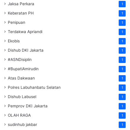
Jaksa Perkara
1
Keberatan PH
1
Penipuan
1
Terdakwa Apriandi
1
Ekobis
1
Dishub DKI Jakarta
1
#ASNDisiplin
1
#BupatiAmirudin
1
Atas Dakwaan
1
Polres Labuhanbatu Selatan
1
Dishub Labusel
1
Pemprov DKI Jakarta
1
OLAH RAGA
1
sudinhub jakbar
1