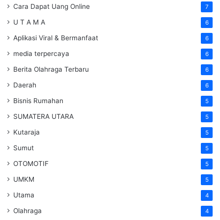
Cara Dapat Uang Online
7
U T A M A
6
Aplikasi Viral & Bermanfaat
6
media terpercaya
6
Berita Olahraga Terbaru
6
Daerah
6
Bisnis Rumahan
5
SUMATERA UTARA
5
Kutaraja
5
Sumut
5
OTOMOTIF
5
UMKM
5
Utama
4
Olahraga
4