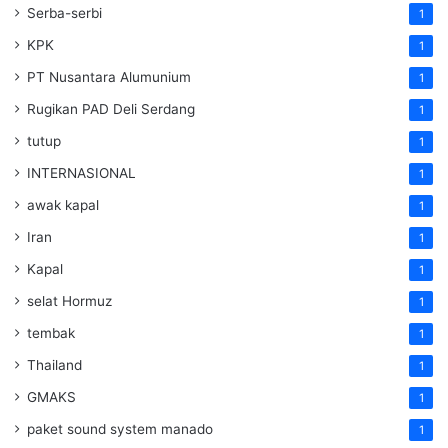
Serba-serbi
1
KPK
1
PT Nusantara Alumunium
1
Rugikan PAD Deli Serdang
1
tutup
1
INTERNASIONAL
1
awak kapal
1
Iran
1
Kapal
1
selat Hormuz
1
tembak
1
Thailand
1
GMAKS
1
paket sound system manado
1