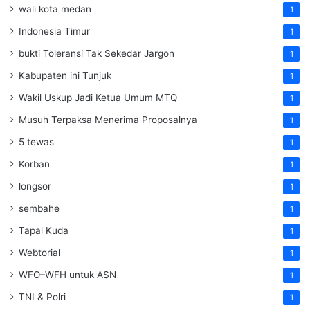
wali kota medan
1
Indonesia Timur
1
bukti Toleransi Tak Sekedar Jargon
1
Kabupaten ini Tunjuk
1
Wakil Uskup Jadi Ketua Umum MTQ
1
Musuh Terpaksa Menerima Proposalnya
1
5 tewas
1
Korban
1
longsor
1
sembahe
1
Tapal Kuda
1
Webtorial
1
WFO–WFH untuk ASN
1
TNI & Polri
1