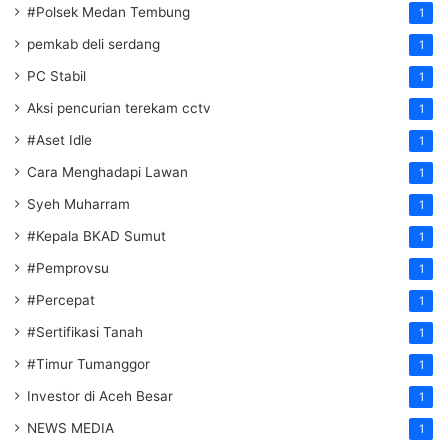
#Polsek Medan Tembung
1
pemkab deli serdang
1
PC Stabil
1
Aksi pencurian terekam cctv
1
#Aset Idle
1
Cara Menghadapi Lawan
1
Syeh Muharram
1
#Kepala BKAD Sumut
1
#Pemprovsu
1
#Percepat
1
#Sertifikasi Tanah
1
#Timur Tumanggor
1
Investor di Aceh Besar
1
NEWS MEDIA
1