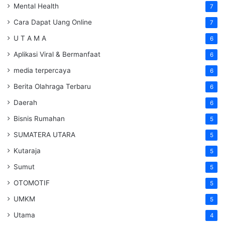
Mental Health
7
Cara Dapat Uang Online
7
U T A M A
6
Aplikasi Viral & Bermanfaat
6
media terpercaya
6
Berita Olahraga Terbaru
6
Daerah
6
Bisnis Rumahan
5
SUMATERA UTARA
5
Kutaraja
5
Sumut
5
OTOMOTIF
5
UMKM
5
Utama
4