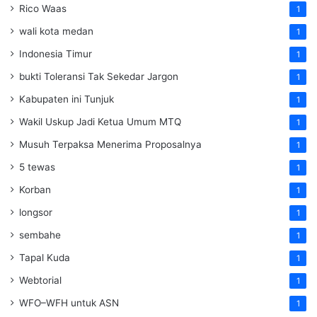
Rico Waas
1
wali kota medan
1
Indonesia Timur
1
bukti Toleransi Tak Sekedar Jargon
1
Kabupaten ini Tunjuk
1
Wakil Uskup Jadi Ketua Umum MTQ
1
Musuh Terpaksa Menerima Proposalnya
1
5 tewas
1
Korban
1
longsor
1
sembahe
1
Tapal Kuda
1
Webtorial
1
WFO–WFH untuk ASN
1