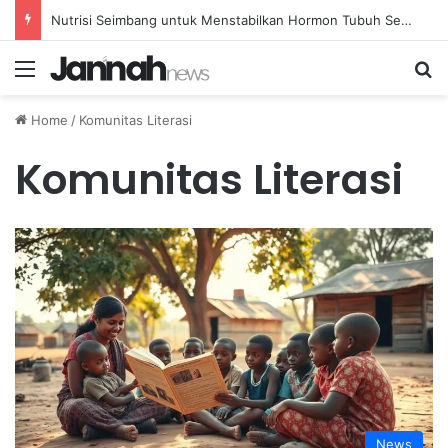
Nutrisi Seimbang untuk Menstabilkan Hormon Tubuh Secara Alami dan Aman Setiap Hari
Menu
Se
Home
/
Komunitas Literasi
Komunitas Literasi
News