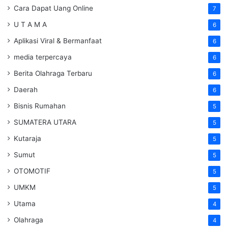
Cara Dapat Uang Online
7
U T A M A
6
Aplikasi Viral & Bermanfaat
6
media terpercaya
6
Berita Olahraga Terbaru
6
Daerah
6
Bisnis Rumahan
5
SUMATERA UTARA
5
Kutaraja
5
Sumut
5
OTOMOTIF
5
UMKM
5
Utama
4
Olahraga
4