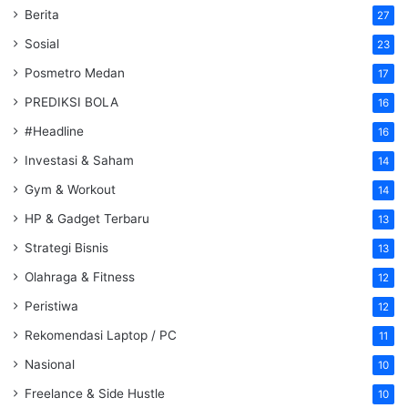
Berita
27
Sosial
23
Posmetro Medan
17
PREDIKSI BOLA
16
#Headline
16
Investasi & Saham
14
Gym & Workout
14
HP & Gadget Terbaru
13
Strategi Bisnis
13
Olahraga & Fitness
12
Peristiwa
12
Rekomendasi Laptop / PC
11
Nasional
10
Freelance & Side Hustle
10