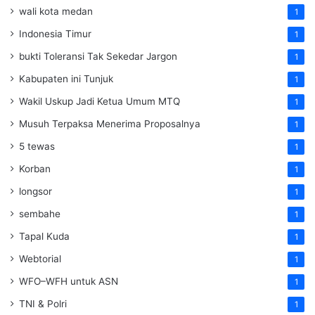
wali kota medan
1
Indonesia Timur
1
bukti Toleransi Tak Sekedar Jargon
1
Kabupaten ini Tunjuk
1
Wakil Uskup Jadi Ketua Umum MTQ
1
Musuh Terpaksa Menerima Proposalnya
1
5 tewas
1
Korban
1
longsor
1
sembahe
1
Tapal Kuda
1
Webtorial
1
WFO–WFH untuk ASN
1
TNI & Polri
1