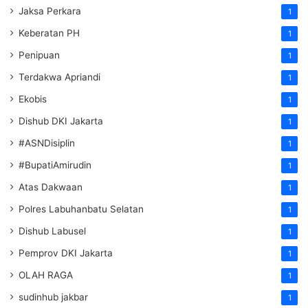
Jaksa Perkara
1
Keberatan PH
1
Penipuan
1
Terdakwa Apriandi
1
Ekobis
1
Dishub DKI Jakarta
1
#ASNDisiplin
1
#BupatiAmirudin
1
Atas Dakwaan
1
Polres Labuhanbatu Selatan
1
Dishub Labusel
1
Pemprov DKI Jakarta
1
OLAH RAGA
1
sudinhub jakbar
1