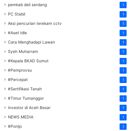
pemkab deli serdang
1
PC Stabil
1
Aksi pencurian terekam cctv
1
#Aset Idle
1
Cara Menghadapi Lawan
1
Syeh Muharram
1
#Kepala BKAD Sumut
1
#Pemprovsu
1
#Percepat
1
#Sertifikasi Tanah
1
#Timur Tumanggor
1
Investor di Aceh Besar
1
NEWS MEDIA
1
#Ponijo
1