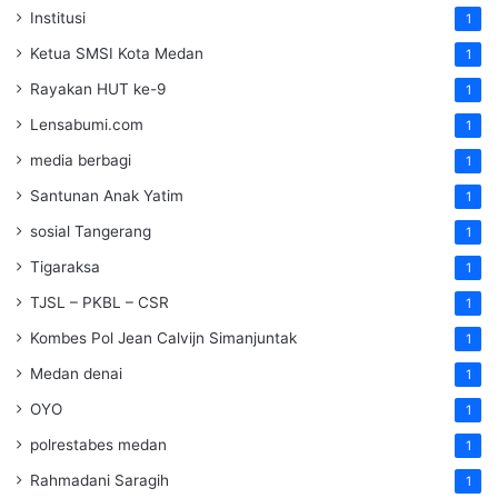
Institusi
1
Ketua SMSI Kota Medan
1
Rayakan HUT ke-9
1
Lensabumi.com
1
media berbagi
1
Santunan Anak Yatim
1
sosial Tangerang
1
Tigaraksa
1
TJSL – PKBL – CSR
1
Kombes Pol Jean Calvijn Simanjuntak
1
Medan denai
1
OYO
1
polrestabes medan
1
Rahmadani Saragih
1