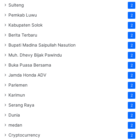
Sulteng
2
Pemkab Luwu
2
Kabupaten Solok
2
Berita Terbaru
2
Bupati Madina Saipullah Nasution
2
Muh. Dhevy Bijak Pawindu
2
Buka Puasa Bersama
2
Jamda Honda ADV
2
Parlemen
2
Karimun
2
Serang Raya
2
Dunia
2
medan
2
Cryptocurrency
2