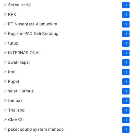
Serba-serbi
1
KPK
1
PT Nusantara Alumunium
1
Rugikan PAD Deli Serdang
1
tutup
1
INTERNASIONAL
1
awak kapal
1
Iran
1
Kapal
1
selat Hormuz
1
tembak
1
Thailand
1
GMAKS
1
paket sound system manado
1