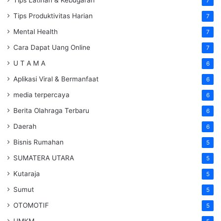
Tips Latihan & Kebugaran
7
Tips Produktivitas Harian
7
Mental Health
7
Cara Dapat Uang Online
7
U T A M A
6
Aplikasi Viral & Bermanfaat
6
media terpercaya
6
Berita Olahraga Terbaru
6
Daerah
6
Bisnis Rumahan
5
SUMATERA UTARA
5
Kutaraja
5
Sumut
5
OTOMOTIF
5