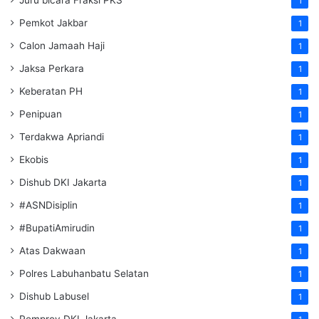
Juru bicara Fraksi PKS
1
Pemkot Jakbar
1
Calon Jamaah Haji
1
Jaksa Perkara
1
Keberatan PH
1
Penipuan
1
Terdakwa Apriandi
1
Ekobis
1
Dishub DKI Jakarta
1
#ASNDisiplin
1
#BupatiAmirudin
1
Atas Dakwaan
1
Polres Labuhanbatu Selatan
1
Dishub Labusel
1