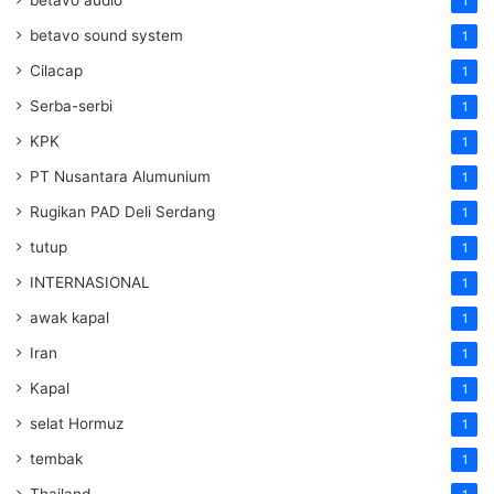
betavo audio
1
betavo sound system
1
Cilacap
1
Serba-serbi
1
KPK
1
PT Nusantara Alumunium
1
Rugikan PAD Deli Serdang
1
tutup
1
INTERNASIONAL
1
awak kapal
1
Iran
1
Kapal
1
selat Hormuz
1
tembak
1