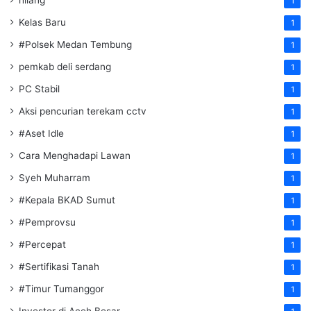
hilang
1
Kelas Baru
1
#Polsek Medan Tembung
1
pemkab deli serdang
1
PC Stabil
1
Aksi pencurian terekam cctv
1
#Aset Idle
1
Cara Menghadapi Lawan
1
Syeh Muharram
1
#Kepala BKAD Sumut
1
#Pemprovsu
1
#Percepat
1
#Sertifikasi Tanah
1
#Timur Tumanggor
1