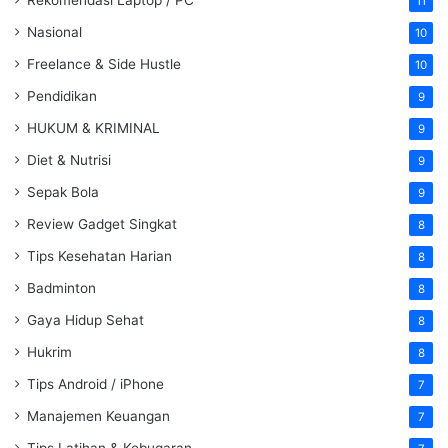
Rekomendasi Laptop / PC
11
Nasional
10
Freelance & Side Hustle
10
Pendidikan
9
HUKUM & KRIMINAL
9
Diet & Nutrisi
9
Sepak Bola
9
Review Gadget Singkat
8
Tips Kesehatan Harian
8
Badminton
8
Gaya Hidup Sehat
8
Hukrim
8
Tips Android / iPhone
7
Manajemen Keuangan
7