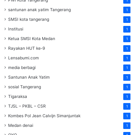
PWI Kota Tangerang
1
santunan anak yatim Tangerang
1
SMSI kota tangerang
1
Institusi
1
Ketua SMSI Kota Medan
1
Rayakan HUT ke-9
1
Lensabumi.com
1
media berbagi
1
Santunan Anak Yatim
1
sosial Tangerang
1
Tigaraksa
1
TJSL – PKBL – CSR
1
Kombes Pol Jean Calvijn Simanjuntak
1
Medan denai
1