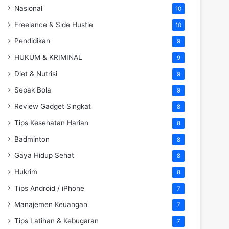
Nasional
10
Freelance & Side Hustle
10
Pendidikan
9
HUKUM & KRIMINAL
9
Diet & Nutrisi
9
Sepak Bola
9
Review Gadget Singkat
8
Tips Kesehatan Harian
8
Badminton
8
Gaya Hidup Sehat
8
Hukrim
8
Tips Android / iPhone
7
Manajemen Keuangan
7
Tips Latihan & Kebugaran
7