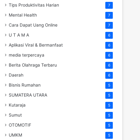
Tips Produktivitas Harian
7
Mental Health
7
Cara Dapat Uang Online
7
U T A M A
6
Aplikasi Viral & Bermanfaat
6
media terpercaya
6
Berita Olahraga Terbaru
6
Daerah
6
Bisnis Rumahan
5
SUMATERA UTARA
5
Kutaraja
5
Sumut
5
OTOMOTIF
5
UMKM
5