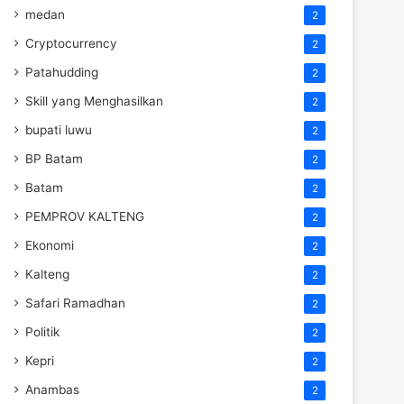
medan
2
Cryptocurrency
2
Patahudding
2
Skill yang Menghasilkan
2
bupati luwu
2
BP Batam
2
Batam
2
PEMPROV KALTENG
2
Ekonomi
2
Kalteng
2
Safari Ramadhan
2
Politik
2
Kepri
2
Anambas
2