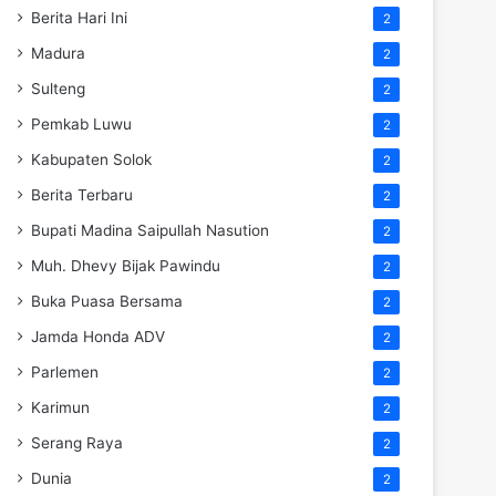
Berita Hari Ini
2
Madura
2
Sulteng
2
Pemkab Luwu
2
Kabupaten Solok
2
Berita Terbaru
2
Bupati Madina Saipullah Nasution
2
Muh. Dhevy Bijak Pawindu
2
Buka Puasa Bersama
2
Jamda Honda ADV
2
Parlemen
2
Karimun
2
Serang Raya
2
Dunia
2