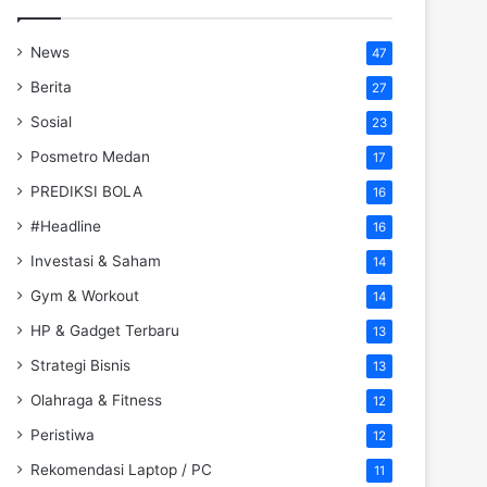
News
47
Berita
27
Sosial
23
Posmetro Medan
17
PREDIKSI BOLA
16
#Headline
16
Investasi & Saham
14
Gym & Workout
14
HP & Gadget Terbaru
13
Strategi Bisnis
13
Olahraga & Fitness
12
Peristiwa
12
Rekomendasi Laptop / PC
11