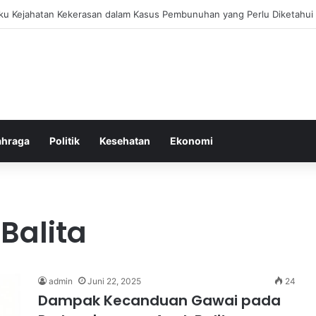
bang untuk Menstabilkan Hormon Tubuh Secara Alami dan Aman Setiap H
ahraga
Politik
Kesehatan
Ekonomi
Balita
admin
Juni 22, 2025
24
Dampak Kecanduan Gawai pada