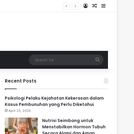
Log In
Random Article
Sidebar
ari
Search
for
Recent Posts
Psikologi Pelaku Kejahatan Kekerasan dalam
Kasus Pembunuhan yang Perlu Diketahui
April 25, 2026
Nutrisi Seimbang untuk
Menstabilkan Hormon Tubuh
Secara Alami dan Aman