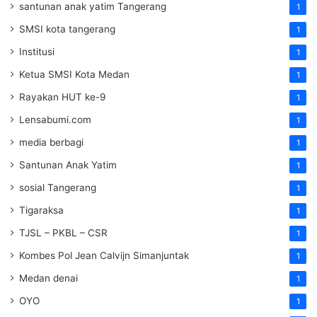
santunan anak yatim Tangerang
1
SMSI kota tangerang
1
Institusi
1
Ketua SMSI Kota Medan
1
Rayakan HUT ke-9
1
Lensabumi.com
1
media berbagi
1
Santunan Anak Yatim
1
sosial Tangerang
1
Tigaraksa
1
TJSL – PKBL – CSR
1
Kombes Pol Jean Calvijn Simanjuntak
1
Medan denai
1
OYO
1