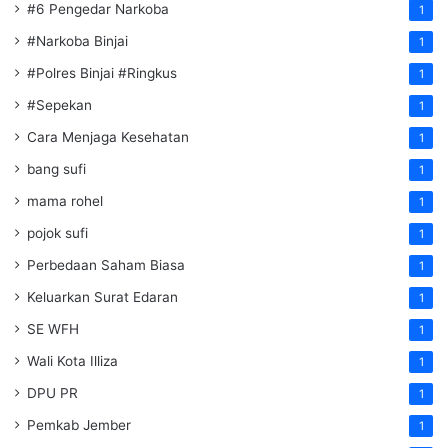
#6 Pengedar Narkoba
1
#Narkoba Binjai
1
#Polres Binjai #Ringkus
1
#Sepekan
1
Cara Menjaga Kesehatan
1
bang sufi
1
mama rohel
1
pojok sufi
1
Perbedaan Saham Biasa
1
Keluarkan Surat Edaran
1
SE WFH
1
Wali Kota Illiza
1
DPU PR
1
Pemkab Jember
1