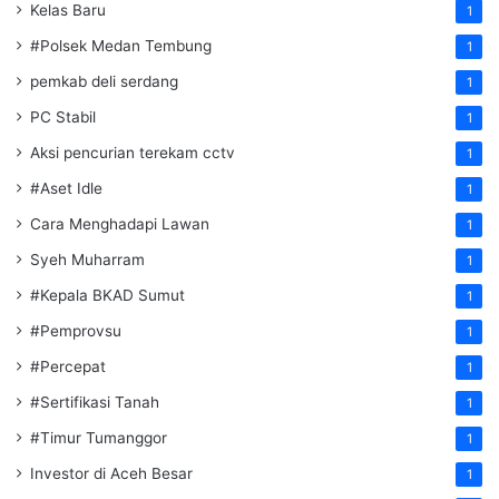
Kelas Baru
1
#Polsek Medan Tembung
1
pemkab deli serdang
1
PC Stabil
1
Aksi pencurian terekam cctv
1
#Aset Idle
1
Cara Menghadapi Lawan
1
Syeh Muharram
1
#Kepala BKAD Sumut
1
#Pemprovsu
1
#Percepat
1
#Sertifikasi Tanah
1
#Timur Tumanggor
1
Investor di Aceh Besar
1