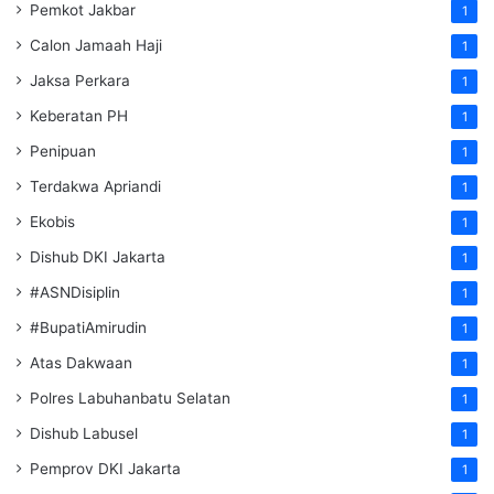
Pemkot Jakbar
1
Calon Jamaah Haji
1
Jaksa Perkara
1
Keberatan PH
1
Penipuan
1
Terdakwa Apriandi
1
Ekobis
1
Dishub DKI Jakarta
1
#ASNDisiplin
1
#BupatiAmirudin
1
Atas Dakwaan
1
Polres Labuhanbatu Selatan
1
Dishub Labusel
1
Pemprov DKI Jakarta
1