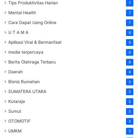
Tips Produktivitas Harian
7
Mental Health
7
Cara Dapat Uang Online
7
U T A M A
6
Aplikasi Viral & Bermanfaat
6
media terpercaya
6
Berita Olahraga Terbaru
6
Daerah
6
Bisnis Rumahan
5
SUMATERA UTARA
5
Kutaraja
5
Sumut
5
OTOMOTIF
5
UMKM
5