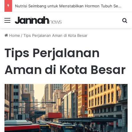
Nutrisi Seimbang untuk Menstabilkan Hormon Tubuh Secara Alami dan Aman Setiap Hari
Menu
Se
Home
/
Tips Perjalanan Aman di Kota Besar
Tips Perjalanan
Aman di Kota Besar