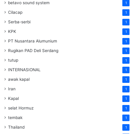
betavo sound system
1
Cilacap
1
Serba-serbi
1
KPK
1
PT Nusantara Alumunium
1
Rugikan PAD Deli Serdang
1
tutup
1
INTERNASIONAL
1
awak kapal
1
Iran
1
Kapal
1
selat Hormuz
1
tembak
1
Thailand
1