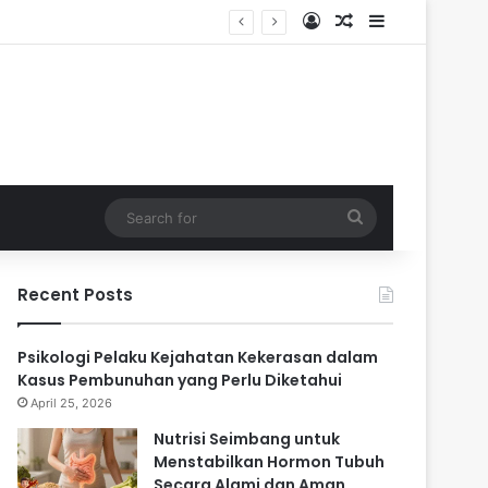
Log In
Random Article
Sidebar
ri
Search
for
Recent Posts
Psikologi Pelaku Kejahatan Kekerasan dalam
Kasus Pembunuhan yang Perlu Diketahui
April 25, 2026
Nutrisi Seimbang untuk
Menstabilkan Hormon Tubuh
Secara Alami dan Aman