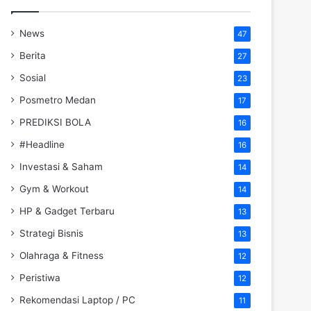
News
47
Berita
27
Sosial
23
Posmetro Medan
17
PREDIKSI BOLA
16
#Headline
16
Investasi & Saham
14
Gym & Workout
14
HP & Gadget Terbaru
13
Strategi Bisnis
13
Olahraga & Fitness
12
Peristiwa
12
Rekomendasi Laptop / PC
11