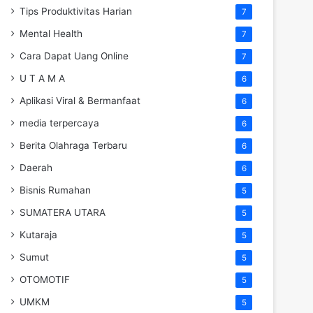
Tips Produktivitas Harian
7
Mental Health
7
Cara Dapat Uang Online
7
U T A M A
6
Aplikasi Viral & Bermanfaat
6
media terpercaya
6
Berita Olahraga Terbaru
6
Daerah
6
Bisnis Rumahan
5
SUMATERA UTARA
5
Kutaraja
5
Sumut
5
OTOMOTIF
5
UMKM
5