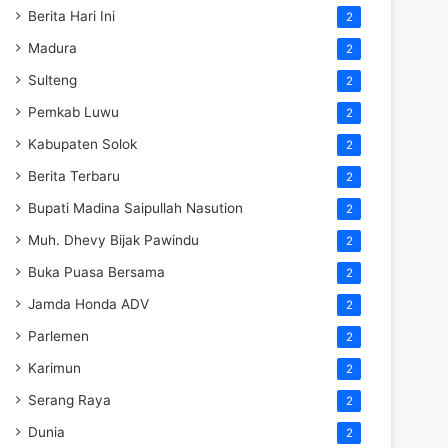
Berita Hari Ini
2
Madura
2
Sulteng
2
Pemkab Luwu
2
Kabupaten Solok
2
Berita Terbaru
2
Bupati Madina Saipullah Nasution
2
Muh. Dhevy Bijak Pawindu
2
Buka Puasa Bersama
2
Jamda Honda ADV
2
Parlemen
2
Karimun
2
Serang Raya
2
Dunia
2