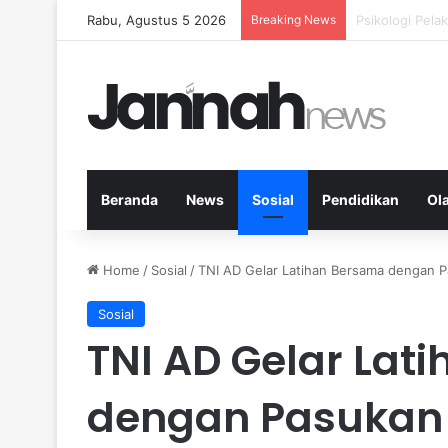
Rabu, Agustus 5 2026
Breaking News
Nutrisi Seimb
Beranda
News
Sosial
Pendidikan
Ol
Home
/
Sosial
/
TNI AD Gelar Latihan Bersama dengan P
Sosial
TNI AD Gelar Lat
dengan Pasukan 