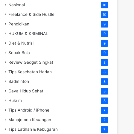
Nasional
10
Freelance & Side Hustle
10
Pendidikan
9
HUKUM & KRIMINAL
9
Diet & Nutrisi
9
Sepak Bola
9
Review Gadget Singkat
8
Tips Kesehatan Harian
8
Badminton
8
Gaya Hidup Sehat
8
Hukrim
8
Tips Android / iPhone
7
Manajemen Keuangan
7
Tips Latihan & Kebugaran
7