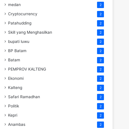
medan
2
Cryptocurrency
2
Patahudding
2
Skill yang Menghasilkan
2
bupati luwu
2
BP Batam
2
Batam
2
PEMPROV KALTENG
2
Ekonomi
2
Kalteng
2
Safari Ramadhan
2
Politik
2
Kepri
2
Anambas
2