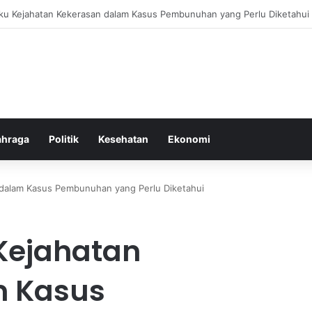
bang untuk Menstabilkan Hormon Tubuh Secara Alami dan Aman Setiap H
ahraga
Politik
Kesehatan
Ekonomi
n dalam Kasus Pembunuhan yang Perlu Diketahui
 Kejahatan
m Kasus