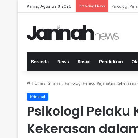
Kamis, Agustus 6 2026
Breaking News
Nutrisi Seim
Beranda
News
Sosial
Pendidikan
Ol
Home
/
Kriminal
/
Psikologi Pelaku Kejahatan Kekerasa
Kriminal
Psikologi Pelaku
Kekerasan dala