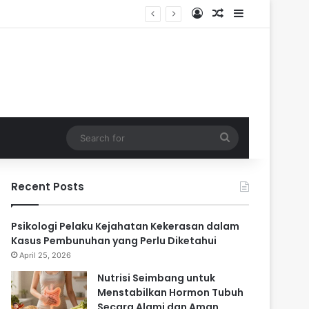
Log In
Random Article
Sidebar
ari
Search
for
Recent Posts
Psikologi Pelaku Kejahatan Kekerasan dalam
Kasus Pembunuhan yang Perlu Diketahui
April 25, 2026
Nutrisi Seimbang untuk
Menstabilkan Hormon Tubuh
Secara Alami dan Aman