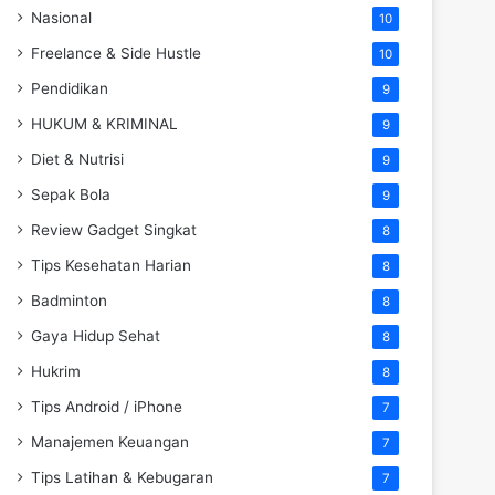
Nasional
10
Freelance & Side Hustle
10
Pendidikan
9
HUKUM & KRIMINAL
9
Diet & Nutrisi
9
Sepak Bola
9
Review Gadget Singkat
8
Tips Kesehatan Harian
8
Badminton
8
Gaya Hidup Sehat
8
Hukrim
8
Tips Android / iPhone
7
Manajemen Keuangan
7
Tips Latihan & Kebugaran
7