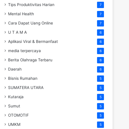
Tips Produktivitas Harian
7
Mental Health
7
Cara Dapat Uang Online
7
U T A M A
6
Aplikasi Viral & Bermanfaat
6
media terpercaya
6
Berita Olahraga Terbaru
6
Daerah
6
Bisnis Rumahan
5
SUMATERA UTARA
5
Kutaraja
5
Sumut
5
OTOMOTIF
5
UMKM
5