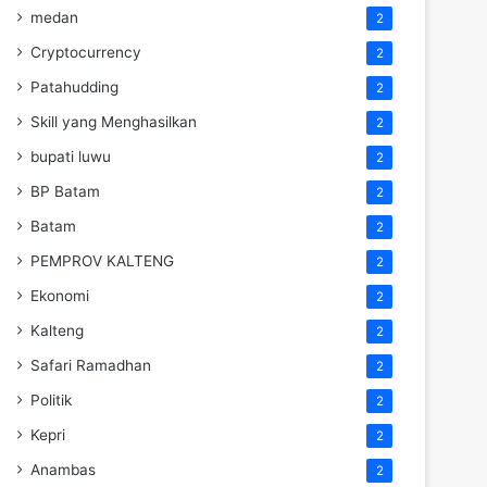
medan
2
Cryptocurrency
2
Patahudding
2
Skill yang Menghasilkan
2
bupati luwu
2
BP Batam
2
Batam
2
PEMPROV KALTENG
2
Ekonomi
2
Kalteng
2
Safari Ramadhan
2
Politik
2
Kepri
2
Anambas
2