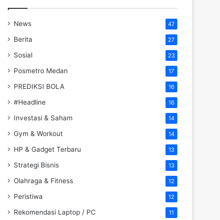
News
47
Berita
27
Sosial
23
Posmetro Medan
17
PREDIKSI BOLA
16
#Headline
16
Investasi & Saham
14
Gym & Workout
14
HP & Gadget Terbaru
13
Strategi Bisnis
13
Olahraga & Fitness
12
Peristiwa
12
Rekomendasi Laptop / PC
11