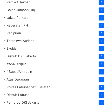
Pemkot Jakbar
1
Calon Jamaah Haji
1
Jaksa Perkara
1
Keberatan PH
1
Penipuan
1
Terdakwa Apriandi
1
Ekobis
1
Dishub DKI Jakarta
1
#ASNDisiplin
1
#BupatiAmirudin
1
Atas Dakwaan
1
Polres Labuhanbatu Selatan
1
Dishub Labusel
1
Pemprov DKI Jakarta
1