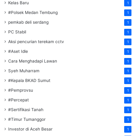
Kelas Baru
1
#Polsek Medan Tembung
1
pemkab deli serdang
1
PC Stabil
1
Aksi pencurian terekam cctv
1
#Aset Idle
1
Cara Menghadapi Lawan
1
Syeh Muharram
1
#Kepala BKAD Sumut
1
#Pemprovsu
1
#Percepat
1
#Sertifikasi Tanah
1
#Timur Tumanggor
1
Investor di Aceh Besar
1