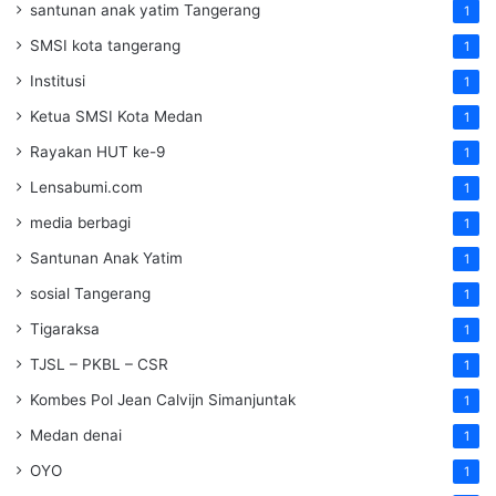
santunan anak yatim Tangerang
1
SMSI kota tangerang
1
Institusi
1
Ketua SMSI Kota Medan
1
Rayakan HUT ke-9
1
Lensabumi.com
1
media berbagi
1
Santunan Anak Yatim
1
sosial Tangerang
1
Tigaraksa
1
TJSL – PKBL – CSR
1
Kombes Pol Jean Calvijn Simanjuntak
1
Medan denai
1
OYO
1