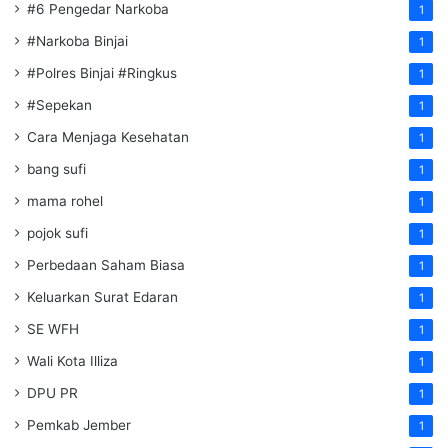
#6 Pengedar Narkoba
1
#Narkoba Binjai
1
#Polres Binjai #Ringkus
1
#Sepekan
1
Cara Menjaga Kesehatan
1
bang sufi
1
mama rohel
1
pojok sufi
1
Perbedaan Saham Biasa
1
Keluarkan Surat Edaran
1
SE WFH
1
Wali Kota Illiza
1
DPU PR
1
Pemkab Jember
1