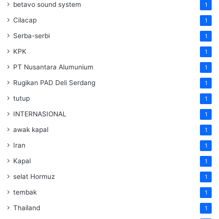
betavo sound system
1
Cilacap
1
Serba-serbi
1
KPK
1
PT Nusantara Alumunium
1
Rugikan PAD Deli Serdang
1
tutup
1
INTERNASIONAL
1
awak kapal
1
Iran
1
Kapal
1
selat Hormuz
1
tembak
1
Thailand
1