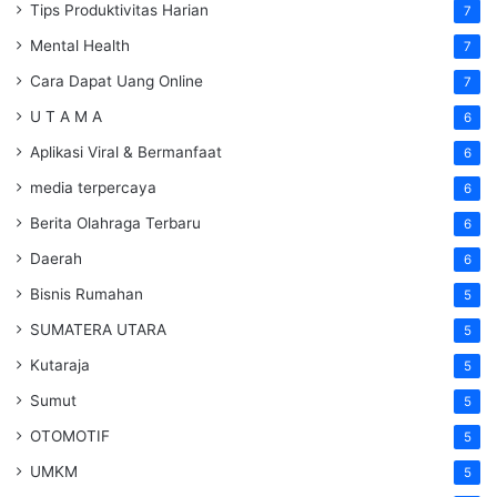
Tips Produktivitas Harian
7
Mental Health
7
Cara Dapat Uang Online
7
U T A M A
6
Aplikasi Viral & Bermanfaat
6
media terpercaya
6
Berita Olahraga Terbaru
6
Daerah
6
Bisnis Rumahan
5
SUMATERA UTARA
5
Kutaraja
5
Sumut
5
OTOMOTIF
5
UMKM
5