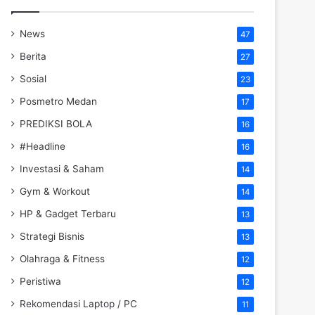
News
47
Berita
27
Sosial
23
Posmetro Medan
17
PREDIKSI BOLA
16
#Headline
16
Investasi & Saham
14
Gym & Workout
14
HP & Gadget Terbaru
13
Strategi Bisnis
13
Olahraga & Fitness
12
Peristiwa
12
Rekomendasi Laptop / PC
11