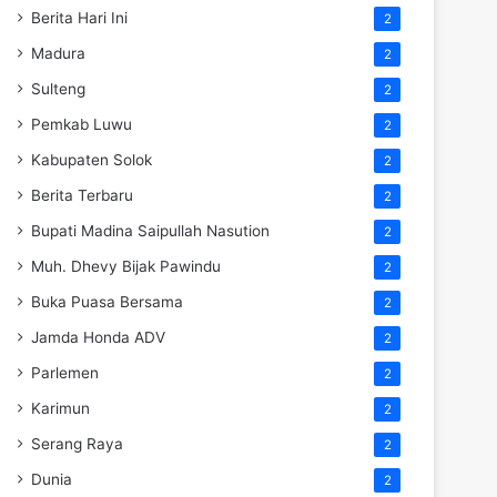
Berita Hari Ini
2
Madura
2
Sulteng
2
Pemkab Luwu
2
Kabupaten Solok
2
Berita Terbaru
2
Bupati Madina Saipullah Nasution
2
Muh. Dhevy Bijak Pawindu
2
Buka Puasa Bersama
2
Jamda Honda ADV
2
Parlemen
2
Karimun
2
Serang Raya
2
Dunia
2