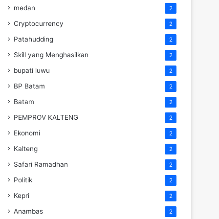
medan
2
Cryptocurrency
2
Patahudding
2
Skill yang Menghasilkan
2
bupati luwu
2
BP Batam
2
Batam
2
PEMPROV KALTENG
2
Ekonomi
2
Kalteng
2
Safari Ramadhan
2
Politik
2
Kepri
2
Anambas
2