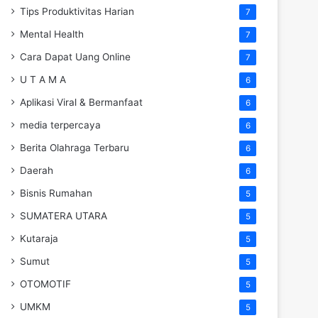
Tips Produktivitas Harian
7
Mental Health
7
Cara Dapat Uang Online
7
U T A M A
6
Aplikasi Viral & Bermanfaat
6
media terpercaya
6
Berita Olahraga Terbaru
6
Daerah
6
Bisnis Rumahan
5
SUMATERA UTARA
5
Kutaraja
5
Sumut
5
OTOMOTIF
5
UMKM
5