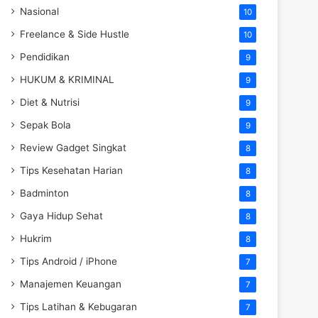
Nasional
10
Freelance & Side Hustle
10
Pendidikan
9
HUKUM & KRIMINAL
9
Diet & Nutrisi
9
Sepak Bola
9
Review Gadget Singkat
8
Tips Kesehatan Harian
8
Badminton
8
Gaya Hidup Sehat
8
Hukrim
8
Tips Android / iPhone
7
Manajemen Keuangan
7
Tips Latihan & Kebugaran
7