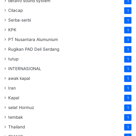
betavo sound system
1
Cilacap
1
Serba-serbi
1
KPK
1
PT Nusantara Alumunium
1
Rugikan PAD Deli Serdang
1
tutup
1
INTERNASIONAL
1
awak kapal
1
Iran
1
Kapal
1
selat Hormuz
1
tembak
1
Thailand
1