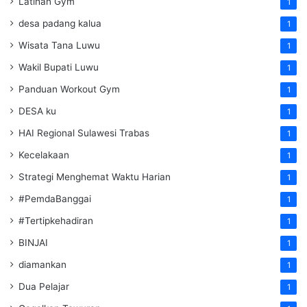
Latihan Gym
1
desa padang kalua
1
Wisata Tana Luwu
1
Wakil Bupati Luwu
1
Panduan Workout Gym
1
DESA ku
1
HAI Regional Sulawesi Trabas
1
Kecelakaan
1
Strategi Menghemat Waktu Harian
1
#PemdaBanggai
1
#Tertipkehadiran
1
BINJAI
1
diamankan
1
Dua Pelajar
1