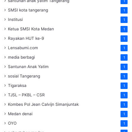
santunan anak yatim Tangerang
1
SMSI kota tangerang
1
Institusi
1
Ketua SMSI Kota Medan
1
Rayakan HUT ke-9
1
Lensabumi.com
1
media berbagi
1
Santunan Anak Yatim
1
sosial Tangerang
1
Tigaraksa
1
TJSL – PKBL – CSR
1
Kombes Pol Jean Calvijn Simanjuntak
1
Medan denai
1
OYO
1