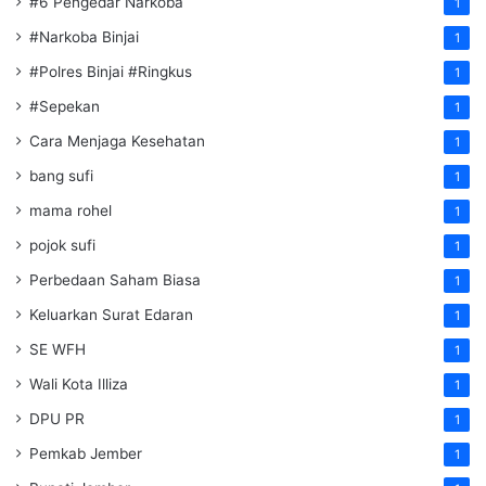
#6 Pengedar Narkoba
1
#Narkoba Binjai
1
#Polres Binjai #Ringkus
1
#Sepekan
1
Cara Menjaga Kesehatan
1
bang sufi
1
mama rohel
1
pojok sufi
1
Perbedaan Saham Biasa
1
Keluarkan Surat Edaran
1
SE WFH
1
Wali Kota Illiza
1
DPU PR
1
Pemkab Jember
1