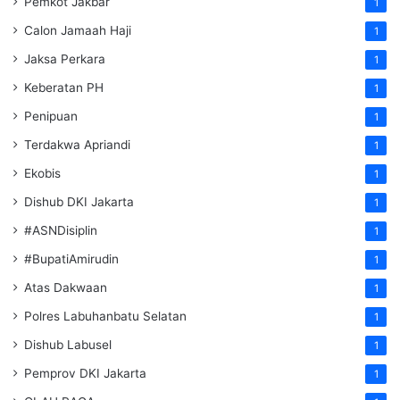
Pemkot Jakbar
1
Calon Jamaah Haji
1
Jaksa Perkara
1
Keberatan PH
1
Penipuan
1
Terdakwa Apriandi
1
Ekobis
1
Dishub DKI Jakarta
1
#ASNDisiplin
1
#BupatiAmirudin
1
Atas Dakwaan
1
Polres Labuhanbatu Selatan
1
Dishub Labusel
1
Pemprov DKI Jakarta
1