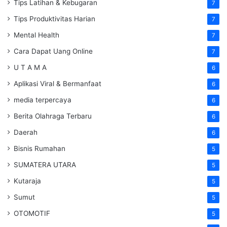
Tips Latihan & Kebugaran
7
Tips Produktivitas Harian
7
Mental Health
7
Cara Dapat Uang Online
7
U T A M A
6
Aplikasi Viral & Bermanfaat
6
media terpercaya
6
Berita Olahraga Terbaru
6
Daerah
6
Bisnis Rumahan
5
SUMATERA UTARA
5
Kutaraja
5
Sumut
5
OTOMOTIF
5