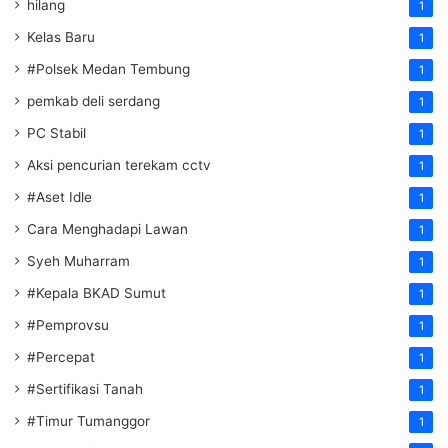
hilang
1
Kelas Baru
1
#Polsek Medan Tembung
1
pemkab deli serdang
1
PC Stabil
1
Aksi pencurian terekam cctv
1
#Aset Idle
1
Cara Menghadapi Lawan
1
Syeh Muharram
1
#Kepala BKAD Sumut
1
#Pemprovsu
1
#Percepat
1
#Sertifikasi Tanah
1
#Timur Tumanggor
1