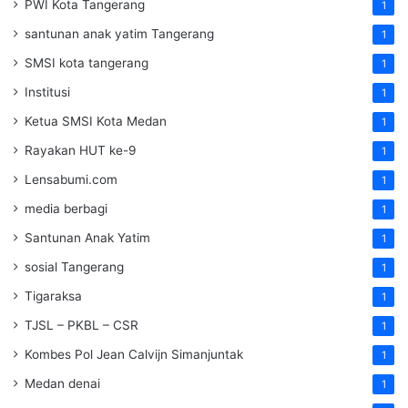
PWI Kota Tangerang
1
santunan anak yatim Tangerang
1
SMSI kota tangerang
1
Institusi
1
Ketua SMSI Kota Medan
1
Rayakan HUT ke-9
1
Lensabumi.com
1
media berbagi
1
Santunan Anak Yatim
1
sosial Tangerang
1
Tigaraksa
1
TJSL – PKBL – CSR
1
Kombes Pol Jean Calvijn Simanjuntak
1
Medan denai
1