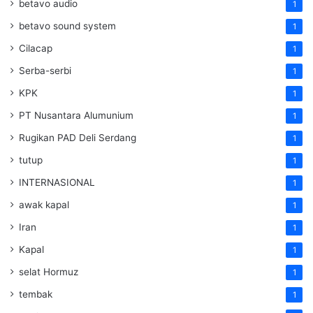
betavo audio
1
betavo sound system
1
Cilacap
1
Serba-serbi
1
KPK
1
PT Nusantara Alumunium
1
Rugikan PAD Deli Serdang
1
tutup
1
INTERNASIONAL
1
awak kapal
1
Iran
1
Kapal
1
selat Hormuz
1
tembak
1