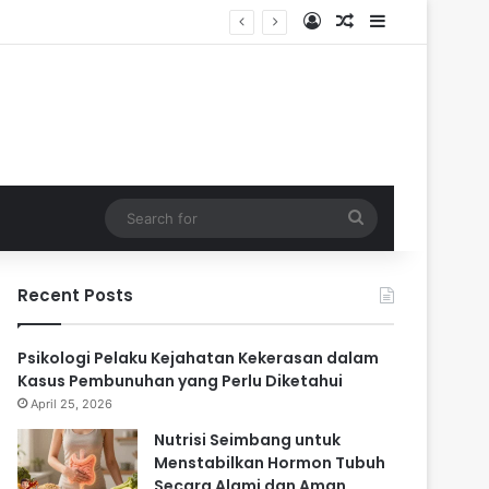
Log In
Random Article
Sidebar
ari
Search
for
Recent Posts
Psikologi Pelaku Kejahatan Kekerasan dalam
Kasus Pembunuhan yang Perlu Diketahui
April 25, 2026
Nutrisi Seimbang untuk
Menstabilkan Hormon Tubuh
Secara Alami dan Aman