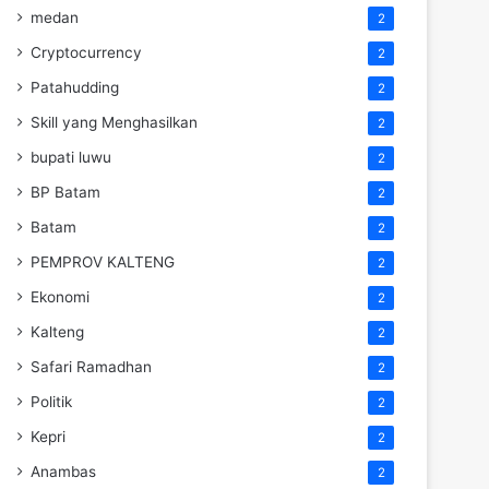
medan
2
Cryptocurrency
2
Patahudding
2
Skill yang Menghasilkan
2
bupati luwu
2
BP Batam
2
Batam
2
PEMPROV KALTENG
2
Ekonomi
2
Kalteng
2
Safari Ramadhan
2
Politik
2
Kepri
2
Anambas
2