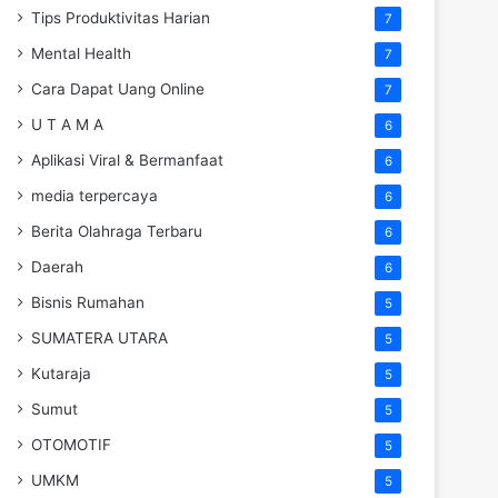
Tips Produktivitas Harian
7
Mental Health
7
Cara Dapat Uang Online
7
U T A M A
6
Aplikasi Viral & Bermanfaat
6
media terpercaya
6
Berita Olahraga Terbaru
6
Daerah
6
Bisnis Rumahan
5
SUMATERA UTARA
5
Kutaraja
5
Sumut
5
OTOMOTIF
5
UMKM
5