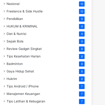
Nasional
10
Freelance & Side Hustle
10
Pendidikan
9
HUKUM & KRIMINAL
9
Diet & Nutrisi
9
Sepak Bola
9
Review Gadget Singkat
8
Tips Kesehatan Harian
8
Badminton
8
Gaya Hidup Sehat
8
Hukrim
8
Tips Android / iPhone
7
Manajemen Keuangan
7
Tips Latihan & Kebugaran
7