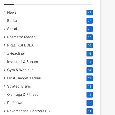
News
47
Berita
27
Sosial
23
Posmetro Medan
17
PREDIKSI BOLA
16
#Headline
16
Investasi & Saham
14
Gym & Workout
14
HP & Gadget Terbaru
13
Strategi Bisnis
13
Olahraga & Fitness
12
Peristiwa
12
Rekomendasi Laptop / PC
11