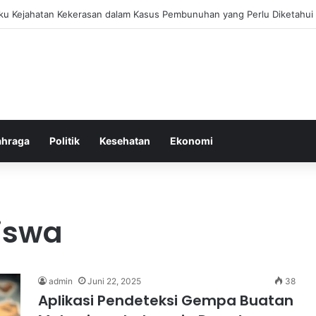
bang untuk Menstabilkan Hormon Tubuh Secara Alami dan Aman Setiap H
ahraga
Politik
Kesehatan
Ekonomi
iswa
admin
Juni 22, 2025
38
Aplikasi Pendeteksi Gempa Buatan