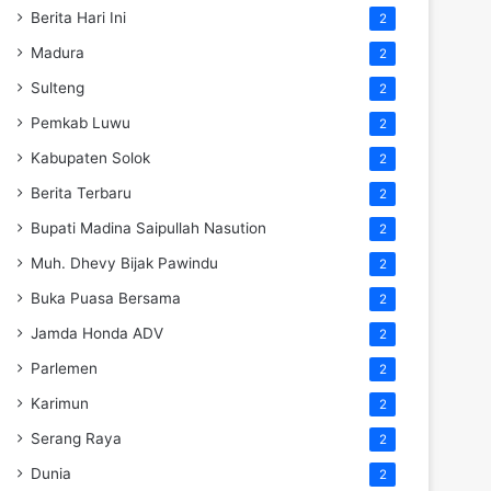
Berita Hari Ini
2
Madura
2
Sulteng
2
Pemkab Luwu
2
Kabupaten Solok
2
Berita Terbaru
2
Bupati Madina Saipullah Nasution
2
Muh. Dhevy Bijak Pawindu
2
Buka Puasa Bersama
2
Jamda Honda ADV
2
Parlemen
2
Karimun
2
Serang Raya
2
Dunia
2