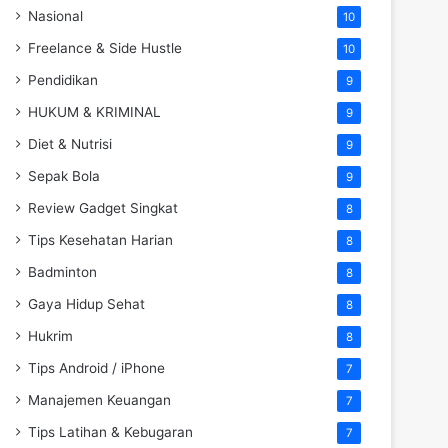
Nasional
10
Freelance & Side Hustle
10
Pendidikan
9
HUKUM & KRIMINAL
9
Diet & Nutrisi
9
Sepak Bola
9
Review Gadget Singkat
8
Tips Kesehatan Harian
8
Badminton
8
Gaya Hidup Sehat
8
Hukrim
8
Tips Android / iPhone
7
Manajemen Keuangan
7
Tips Latihan & Kebugaran
7