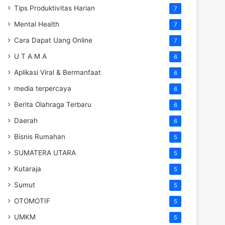
Tips Produktivitas Harian
7
Mental Health
7
Cara Dapat Uang Online
7
U T A M A
6
Aplikasi Viral & Bermanfaat
6
media terpercaya
6
Berita Olahraga Terbaru
6
Daerah
6
Bisnis Rumahan
5
SUMATERA UTARA
5
Kutaraja
5
Sumut
5
OTOMOTIF
5
UMKM
5