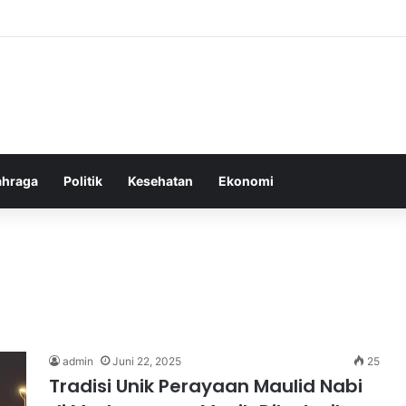
bang untuk Menstabilkan Hormon Tubuh Secara Alami dan Aman Setiap H
ahraga
Politik
Kesehatan
Ekonomi
admin
Juni 22, 2025
25
Tradisi Unik Perayaan Maulid Nabi