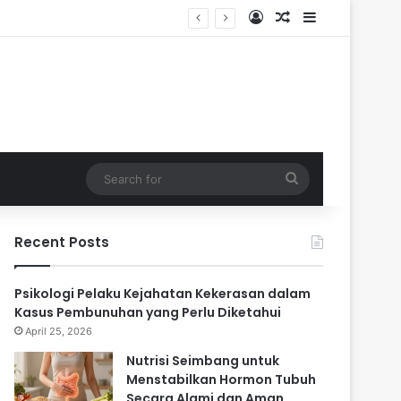
Log In
Random Article
Sidebar
ari
Search
for
Recent Posts
Psikologi Pelaku Kejahatan Kekerasan dalam
Kasus Pembunuhan yang Perlu Diketahui
April 25, 2026
Nutrisi Seimbang untuk
Menstabilkan Hormon Tubuh
Secara Alami dan Aman