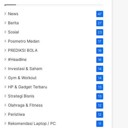
News
47
Berita
27
Sosial
23
Posmetro Medan
17
PREDIKSI BOLA
16
#Headline
16
Investasi & Saham
14
Gym & Workout
14
HP & Gadget Terbaru
13
Strategi Bisnis
13
Olahraga & Fitness
12
Peristiwa
12
Rekomendasi Laptop / PC
11