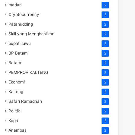
medan
2
Cryptocurrency
2
Patahudding
2
Skill yang Menghasilkan
2
bupati luwu
2
BP Batam
2
Batam
2
PEMPROV KALTENG
2
Ekonomi
2
Kalteng
2
Safari Ramadhan
2
Politik
2
Kepri
2
Anambas
2