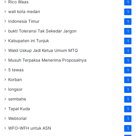
Rico Waas
1
wali kota medan
1
Indonesia Timur
1
bukti Toleransi Tak Sekedar Jargon
1
Kabupaten ini Tunjuk
1
Wakil Uskup Jadi Ketua Umum MTQ
1
Musuh Terpaksa Menerima Proposalnya
1
5 tewas
1
Korban
1
longsor
1
sembahe
1
Tapal Kuda
1
Webtorial
1
WFO–WFH untuk ASN
1