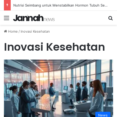
Nutrisi Seimbang untuk Menstabilkan Hormon Tubuh Secara Alami dan Aman Setiap Hari
Menu
Se
Home
/
Inovasi Kesehatan
Inovasi Kesehatan
News