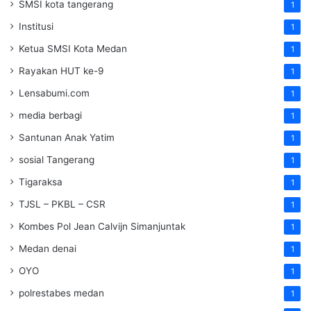
SMSI kota tangerang
1
Institusi
1
Ketua SMSI Kota Medan
1
Rayakan HUT ke-9
1
Lensabumi.com
1
media berbagi
1
Santunan Anak Yatim
1
sosial Tangerang
1
Tigaraksa
1
TJSL – PKBL – CSR
1
Kombes Pol Jean Calvijn Simanjuntak
1
Medan denai
1
OYO
1
polrestabes medan
1