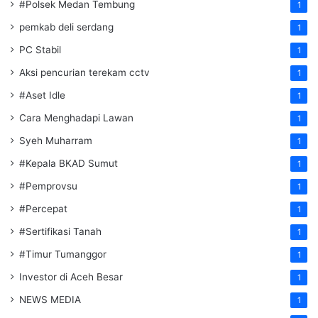
#Polsek Medan Tembung
1
pemkab deli serdang
1
PC Stabil
1
Aksi pencurian terekam cctv
1
#Aset Idle
1
Cara Menghadapi Lawan
1
Syeh Muharram
1
#Kepala BKAD Sumut
1
#Pemprovsu
1
#Percepat
1
#Sertifikasi Tanah
1
#Timur Tumanggor
1
Investor di Aceh Besar
1
NEWS MEDIA
1