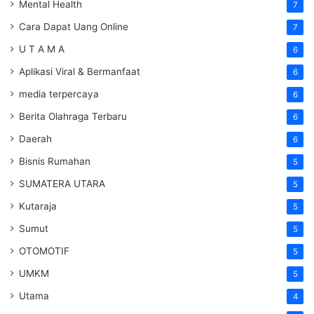
Mental Health
7
Cara Dapat Uang Online
7
U T A M A
6
Aplikasi Viral & Bermanfaat
6
media terpercaya
6
Berita Olahraga Terbaru
6
Daerah
6
Bisnis Rumahan
5
SUMATERA UTARA
5
Kutaraja
5
Sumut
5
OTOMOTIF
5
UMKM
5
Utama
4